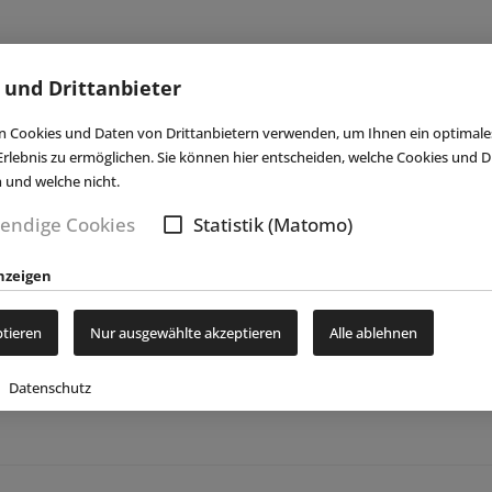
 und Drittanbieter
n Petra Probst (V.i.S.d. § 55 RStV)
f hin, dass wir zur Teilnahme an einem Streitschlichtungsverfahr
 Cookies und Daten von Drittanbietern verwenden, um Ihnen ein optimale
verpflichtet sind und an einem Streitbeilegungsverfahren vor eine
rlebnis zu ermöglichen. Sie können hier entscheiden, welche Cookies und Dr
n und welche nicht.
en und Daten dieses Internetangebotes wurden nach bestem Wissen
endige Cookies
Statistik (Matomo)
 Richtigkeit übernommen. Trotz sorgfältiger inhaltlicher Kontroll
nhalt der verlinkten Seiten sind ausschließlich deren Betreiber vera
nzeigen
diesem Internetangebot veröffentlichten Beiträge sind urheberrecht
ptieren
Nur ausgewählte akzeptieren
Alle ablehnen
ltung
und Hosting dieses Internetangebotes
Datenschutz