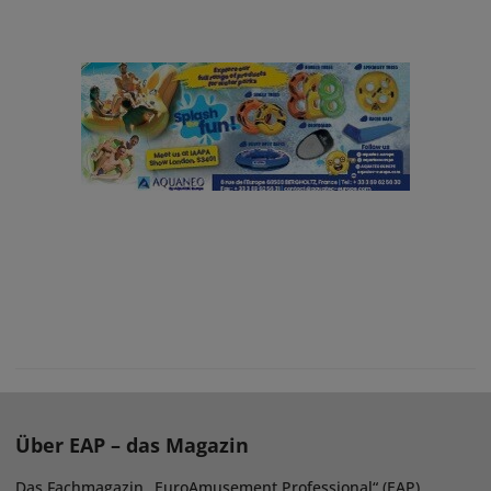
Über EAP – das Magazin
Das Fachmagazin „EuroAmusement Professional“ (EAP)