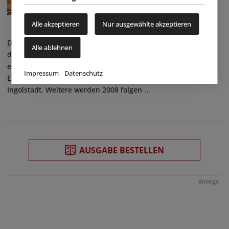
Alle akzeptieren
Nur ausgewählte akzeptieren
Die Ursprünge von Bambooland liegen im Dezember 2003. In
Alle ablehnen
dem Jahr wurde das erste Bambooland-Center in Berlin
eröffnet. Im Januar 2006 das zweite in Wildau (bei Berlin).
Impressum
Datenschutz
Ende Dezember 2006 das dritte in Gaimersheim bei
Ingolstadt. Weitere werden 2008 folgen ...
AUSGABE BESTELLEN
Anzeige