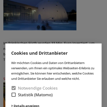
Im fränkischen Fürth wurden 33 Mio. Euro investiert, um
neben dem bestehenden Sportbad und dem Freibad, die
Cookies und Drittanbieter
beide saniert und attraktiviert wurden, eine großzügige
Therme entstehen zu lassen ...
Wir möchten Cookies und Daten von Drittanbietern
verwenden, um Ihnen ein optimales Webseiten-Erlebnis zu
ermöglichen. Sie können hier entscheiden, welche Cookies
und Drittanbieter Sie erlauben und welche nicht.
SCHWERPUNKTTHEMA
|
BAMBOOLAND
Notwendige Cookies
Statistik (Matomo)
Details anzeigen