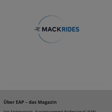
Über EAP – das Magazin
Das Fachmagazin „EuroAmusement Professional“ (EAP)