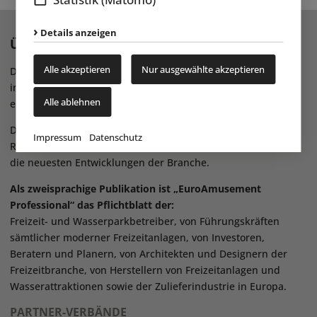
Details anzeigen
Über EAP – das Magazin
Alle akzeptieren
Nur ausgewählte akzeptieren
Das Fachmagazin „EuroAmusement Professional“ (EAP)
informiert Sie regelmäßig über das Geschehen in der
Alle ablehnen
europäischen Freizeitindustrie.
Das Magazin bietet Ihnen mit seinem kompetenten
Impressum
Datenschutz
Redaktionsteam aktuelle Trendanalysen und informiert über
die neuesten Entwicklungen der Branche.
Als zweisprachige Publikation ist „EuroAmusement
Professional“ das Pflichtblatt der:
Freizeit- und Wasserparkbetreiber, von Führungskräften
sämtlicher moderner Freizeitanlagen, von Investoren,
Beratern und Planern, von Architekten und Designern der
Freizeitbranche, von Herstellern von Freizeitanlagen und
Wasserattraktionen sowie der Zulieferindustrie in Europa.
PARTNER-VERBÄNDE