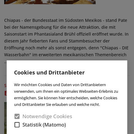
Chiapas - der Bundesstaat im Südosten Mexikos - stand Pate
bei der Namensgebung für die neue Attraktion, die mit
Saisonstart im Phantasialand Brühl offiziell eröffnet wurde. In
diesem Jahr fieberten Fans und Stammbesucher der
Eröffnung noch mehr als sonst entgegen, denn "Chiapas - DIE
Wasserbahn" im erweiterten mexikanischen Themenbereich
...
Cookies und Drittanbieter
Wir möchten Cookies und Daten von Drittanbietern
SCHWERPUNKTTHEMA
|
FREILICHTMUSEEN
verwenden, um Ihnen ein optimales Webseiten-Erlebnis zu
Besucherzentren als Touristenmagnet
ermöglichen. Sie können hier entscheiden, welche Cookies
und Drittanbieter Sie erlauben und welche nicht.
Notwendige Cookies
Statistik (Matomo)