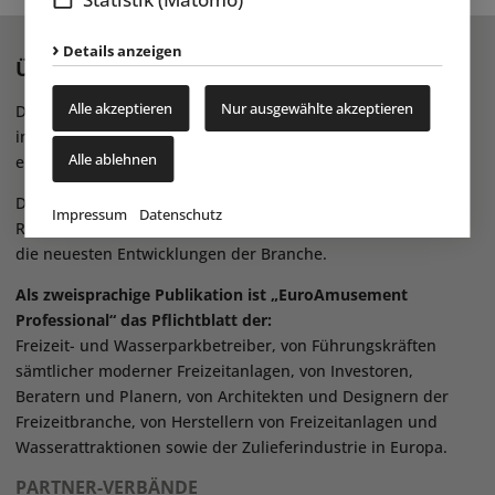
Details anzeigen
Über EAP – das Magazin
Alle akzeptieren
Nur ausgewählte akzeptieren
Das Fachmagazin „EuroAmusement Professional“ (EAP)
informiert Sie regelmäßig über das Geschehen in der
Alle ablehnen
europäischen Freizeitindustrie.
Das Magazin bietet Ihnen mit seinem kompetenten
Impressum
Datenschutz
Redaktionsteam aktuelle Trendanalysen und informiert über
die neuesten Entwicklungen der Branche.
Als zweisprachige Publikation ist „EuroAmusement
Professional“ das Pflichtblatt der:
Freizeit- und Wasserparkbetreiber, von Führungskräften
sämtlicher moderner Freizeitanlagen, von Investoren,
Beratern und Planern, von Architekten und Designern der
Freizeitbranche, von Herstellern von Freizeitanlagen und
Wasserattraktionen sowie der Zulieferindustrie in Europa.
PARTNER-VERBÄNDE