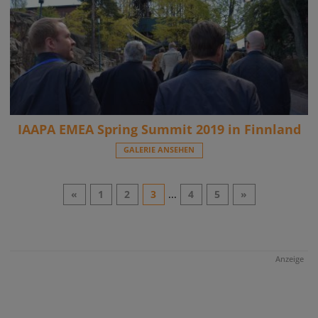
IAAPA EMEA Spring Summit 2019 in Finnland
GALERIE ANSEHEN
«
1
2
3
...
4
5
»
Anzeige