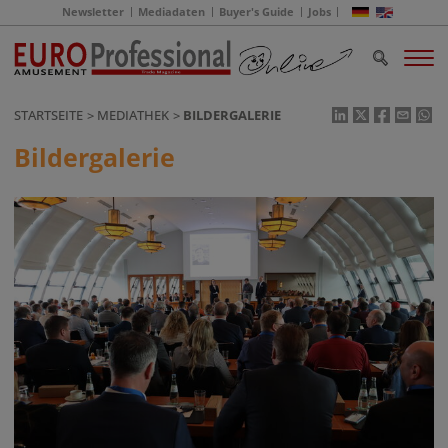
Newsletter
Mediadaten
Buyer's Guide
Jobs
STARTSEITE
MEDIATHEK
BILDERGALERIE
Bildergalerie