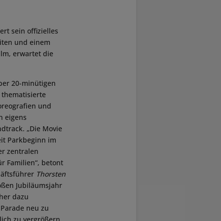
rt sein offizielles
eiten und einem
lm, erwartet die
über 20-minütigen
 thematisierte
horeografien und
n eigens
dtrack. „Die Movie
eit Parkbeginn im
er zentralen
r Familien“, betont
äftsführer
Thorsten
roßen Jubiläumsjahr
her dazu
e Parade neu zu
lich zu vergrößern