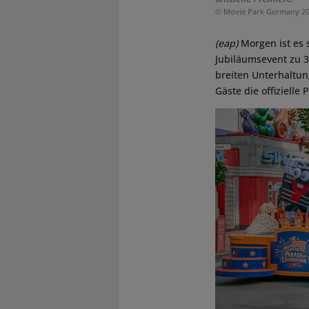
© Movie Park Germany 2
(eap)
Morgen ist es 
Jubiläumsevent zu 
breiten Unterhaltun
Gäste die offizielle