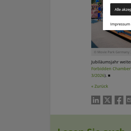
Alle akze
Impressum
© Movie Park Germany 
Jubiläumsjahr weite
Forbidden Chamber
3/2026
). ■
« Zurück