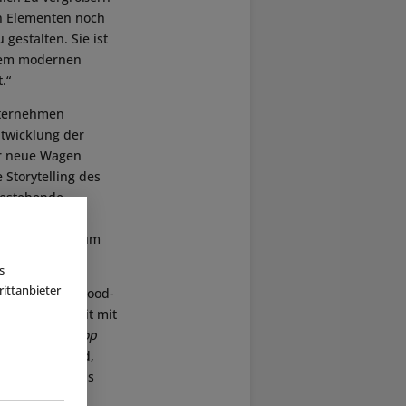
n Elementen noch
gestalten. Sie ist
inem modernen
.“
nternehmen
ntwicklung der
er neue Wagen
 Storytelling des
bestehende
iche visuelle
 Movie Parks zum
s
ittanbieter
its mit Hollywood-
Zusammenarbeit mit
nischen
Full Stop
ntstanden sind,
 Soundtrack das
. Für die