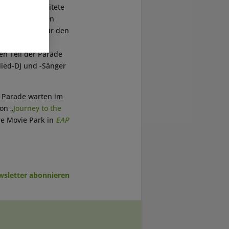
ermalung arbeitete
nem langjährigen
zusammen. Für den
track zum
ten Teil der Parade
lied-DJ und -Sänger
 Parade warten im
on „
Journey to the
re Movie Park in
EAP
sletter abonnieren