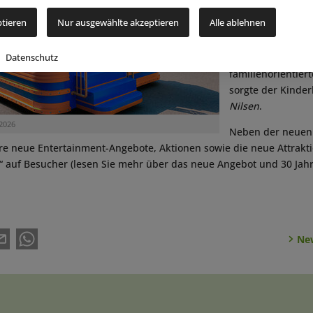
musikalische Unt
ptieren
Nur ausgewählte akzeptieren
Alle ablehnen
der Park mit sei
Partner
IMAscore
Datenschutz
passenden Sound
familienorientier
sorgte der Kinder
Nilsen
.
2026
Neben der neuen
re neue Entertainment-Angebote, Aktionen sowie die neue Attrakti
“ auf Besucher (lesen Sie mehr über das neue Angebot und 30 Jah
New