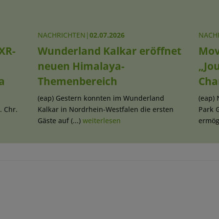
NACHRICHTEN
|
02.07.2026
NACH
XR-
Wunderland Kalkar eröffnet
Mov
neuen Himalaya-
„Jo
a
Themenbereich
Cha
(eap) Gestern konnten im Wunderland
(eap)
. Chr.
Kalkar in Nordrhein-Westfalen die ersten
Park 
Gäste auf (...)
weiterlesen
ermögl