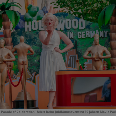
 Parade of Celebration“ feiert beim Jubiläumsevent zu 30 Jahren Movie Pa