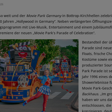
026
so weit und der
Movie Park Germany
in Bottrop-Kirchhellen zelebrie
30 Jahren „Hollywood in Germany“. Neben verlängerten Öffnungsz
gsprogramm mit Live-Musik, Entertainment und einem Jubiläumsfi
 Premiere der neuen „Movie Park’s Parade of Celebration“.
Bestandteil der 
Parade sind neue
Floats, frische C
Kostüme sowie ei
produzierter Soun
Park Parade ist s
Jahr 1996 eines d
Showerlebnisse fü
Movie Park-Gesch
Backhaus
. „Im g
haben wir uns da
entschlossen, di
konzipieren, deut