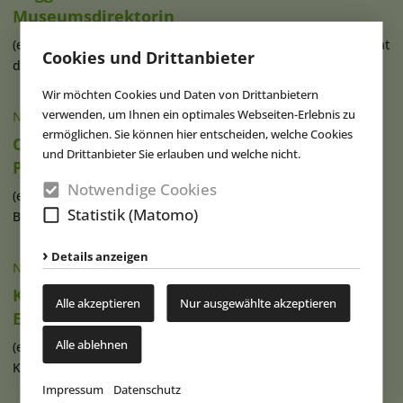
Museumsdirektorin
(eap) Das Department of Culture and Tourism – Abu Dhabi hat
Cookies und Drittanbieter
die Ernennung von Dr. Valerie (...)
weiterlesen
Wir möchten Cookies und Daten von Drittanbietern
verwenden, um Ihnen ein optimales Webseiten-Erlebnis zu
NACHRICHTEN
|
05.08.2026
ermöglichen. Sie können hier entscheiden, welche Cookies
Compagnie des Alpes übernimmt Anteile an
und Drittanbieter Sie erlauben und welche nicht.
PadelCity
Notwendige Cookies
(eap) Die französische Compagnie des Alpes (CdA) hat eine
Statistik (Matomo)
Beteiligung in Höhe von 33,9 (...)
weiterlesen
Details anzeigen
NACHRICHTEN
|
05.08.2026
Karls Pier7: Ein neuer Hafen für
Alle akzeptieren
Nur ausgewählte akzeptieren
Erdbeerträume
Alle ablehnen
(eap) Seit mittlerweile 21 Jahren ist Karls mit Pier7 am
Kreuzfahrthafen im Ostseebad (...)
weiterlesen
Impressum
Datenschutz