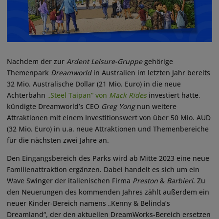
Nachdem der zur
Ardent Leisure-Gruppe
gehörige
Themenpark
Dreamworld
in Australien im letzten Jahr bereits
32 Mio. Australische Dollar (21 Mio. Euro) in die neue
Achterbahn
„Steel Taipan“ von
Mack Rides
investiert hatte,
kündigte Dreamworld’s CEO
Greg
Yong
nun weitere
Attraktionen mit einem Investitionswert von über 50 Mio. AUD
(32 Mio. Euro) in u.a. neue Attraktionen und Themenbereiche
für die nächsten zwei Jahre an.
Den Eingangsbereich des Parks wird ab Mitte 2023 eine neue
Familienattraktion ergänzen. Dabei handelt es sich um ein
Wave Swinger der italienischen Firma
Preston
&
Barbieri
. Zu
den Neuerungen des kommenden Jahres zählt außerdem ein
neuer Kinder-Bereich namens „Kenny & Belinda’s
Dreamland“, der den aktuellen DreamWorks-Bereich ersetzen