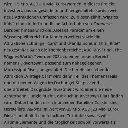
wird. 15 Mio. AUD (10 Mio. Euro) werden in dieses Projekt
investiert, das umgesiedelte und neugestaltete sowie zwei
neue Attraktionen umfassen wird. Zu diesen zählt „Wiggles
Kids“, eine kinderfreundliche Achterbahn von
Zamperla
.
Darüber hinaus wird die „Oceans Parade“ um einen
Wasserspielbereich für Kinder erweitert sowie die
Attraktionen „Bumper Cars“ und „Pandamonium Thrill Ride“
neugestaltet. Auch die Themenbereiche „ABC KIDS“ und „The
Wiggles World’s“ werden 2024 zu einem neuen Bereich
namens „Rivertown“, passend zum nahegelegenen
Murrissippi River, umgestaltet. Die bereits bestehende
Attraktion „Vintage Cars“ wird dann Teil des Themenareals
und mit neuen Wagen im Dschungel-Stil passend
überarbeitet. Das größte Investment wird aber die neue
Achterbahn „Jungle Rush!“, die auch in Rivertown Platz finden
wird. Dabei handelt es sich um einen Familien-Coaster des
Herstellers
Vekoma
im Wert von 35 Mio. AUD (23 Mio. Euro).
Dieser beinhaltet einen Inclined Turntable sowie zwölf
Airtime-Elemente und die Möglichkeit sowohl vorwärts als