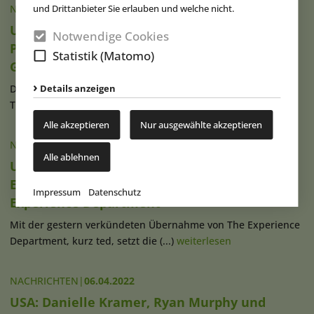
und Drittanbieter Sie erlauben und welche nicht.
NACHRICHTEN
|
03.02.2023
USA: RWS Entertainment Group ist
Notwendige Cookies
Produktionspartner der TEA für Thea Awards-
Statistik (Matomo)
Gala 2023 & 2024
Details anzeigen
Der in den USA ansässige Non-Profit-Branchenverband
Themed Entertainment Association (...)
weiterlesen
Alle akzeptieren
Nur ausgewählte akzeptieren
NACHRICHTEN
|
22.04.2022
Alle ablehnen
USA/Europa: RWS Entertainment setzt
Expansionskurs fort und übernimmt The
Impressum
Datenschutz
Experience Department
Mit der gestern verkündeten Übernahme von The Experience
Department, kurz ted, setzt die (...)
weiterlesen
NACHRICHTEN
|
06.04.2022
USA: Danielle Kramer, Ryan Murphy und