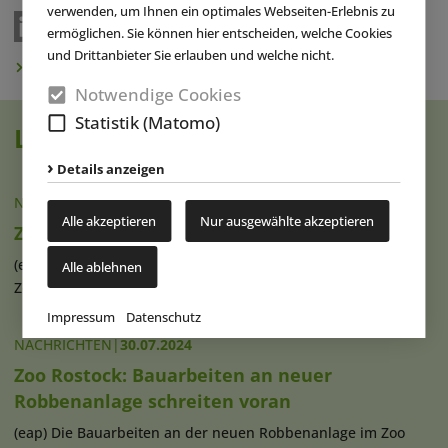
verwenden, um Ihnen ein optimales Webseiten-Erlebnis zu
ermöglichen. Sie können hier entscheiden, welche Cookies
und Drittanbieter Sie erlauben und welche nicht.
Newsletter abonnieren
Notwendige Cookies
Statistik (Matomo)
Lesen Sie auch
Details anzeigen
NACHRICHTEN
|
02.10.2024
Alle akzeptieren
Nur ausgewählte akzeptieren
Zoo Leipzig ist Gastgeber der EAZA 2024
(eap) Die Jahreskonferenz der EAZA (European Association of
Alle ablehnen
Zoos and Aquaria), die (...)
weiterlesen
Impressum
Datenschutz
NACHRICHTEN
|
30.07.2024
Zoo Rostock: Bauarbeiten an neuer
Robbenanlage schreiten voran
(eap) Die Bauarbeiten an der neuen Robbenanlage im Zoo