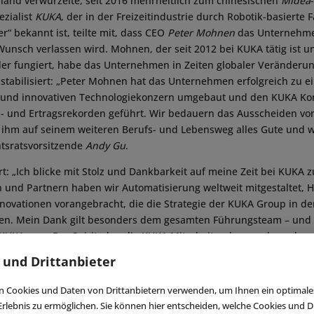
land verwurzelte, seit 2016 mehrheitlich zum chinesischen
Midea
zialist
KUKA
, der in der Freizeitindustrie durch Robotik-basierte 
r“ bekannt ist, teilte mit, dass CEO
Peter Mohnen
das Unternehmen
Wunsch verlassen wird. Mohnen, der seit 2012 bei KUKA tätig ist un
der fungiert, habe das Unternehmen in Zeiten globaler Veränderu
tabilisiert: „Peter Mohnen hat das Unternehmen erfolgreich zu e
 und innovativen Technologiekonzern umgebaut und den KUKA Ko
z- und Ertragsrekorden geführt. Wir bedauern das Ausscheiden v
hm auf seinem weiteren Berufs- und Lebensweg alles Gute und wei
htsratsvorsitzende
Andy Gu
.
t: „Ich blicke mit Stolz und Dankbarkeit auf meine Zeit bei KUKA
 und Partnern haben wir Automatisierung weltweit mitgestaltet,
ovationen vorangebracht, die die Strategie der KUKA Group in 
en. Mein Dank gilt besonders dem gesamten Führungsteam – und 
UKAnern. Der Spirit, den die KUKA Mitarbeitenden rund um den G
. Teil dieses Teams zu sein, war für mich immer etwas Besonderes. 
 und Drittanbieter
dem Unternehmen verbunden bleiben und seine Entwicklung weit
h ist, ein neues Kapitel aufzuschlagen“.
 Cookies und Daten von Drittanbietern verwenden, um Ihnen ein optimale
rlebnis zu ermöglichen. Sie können hier entscheiden, welche Cookies und Dr
 der Aufsichtsrat, das Vertragsverhältnis von KUKA-Finanzvorstan