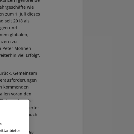
-Konzern gehörende
Fahrgeschäfte wie
 zum 1. Juli dieses
d seit 2018 als
ngen und
inem globalen,
nzern zu
on Peter Mohnen
terhin viel Erfolg“,
 zurück. Gemeinsam
 Herausforderungen
den kommenden
allen voran den
lobus leben, ist
Ich bin begeisterter
erverfolgen, auch
s
ittanbieter
d (CFO)
Alexander