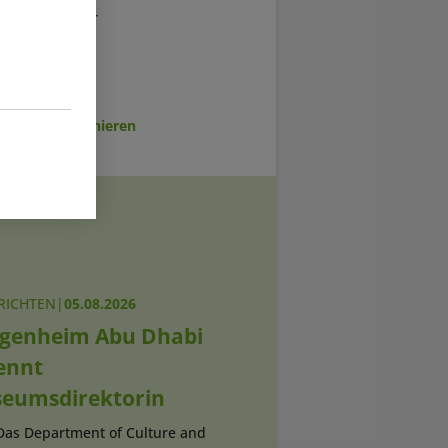
tze möchte der
sletter abonnieren
RICHTEN
|
05.08.2026
genheim Abu Dhabi
ennt
eumsdirektorin
 Das Department of Culture and