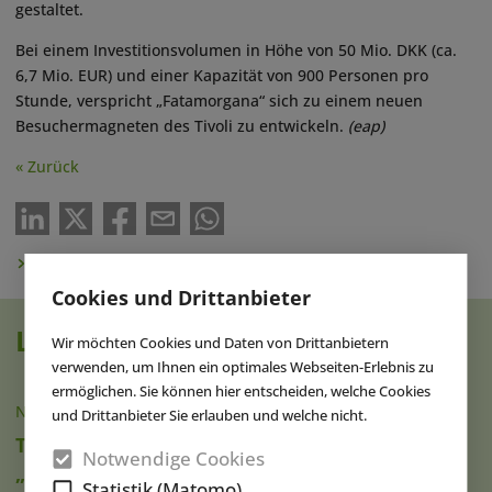
gestaltet.
Bei einem Investitionsvolumen in Höhe von 50 Mio. DKK (ca.
6,7 Mio. EUR) und einer Kapazität von 900 Personen pro
Stunde, verspricht „Fatamorgana“ sich zu einem neuen
Besuchermagneten des Tivoli zu entwickeln.
(eap)
« Zurück
Newsletter abonnieren
Cookies und Drittanbieter
Lesen Sie auch
Wir möchten Cookies und Daten von Drittanbietern
verwenden, um Ihnen ein optimales Webseiten-Erlebnis zu
ermöglichen. Sie können hier entscheiden, welche Cookies
NACHRICHTEN
|
06.08.2026
und Drittanbieter Sie erlauben und welche nicht.
TDC ernennt Chris Fitzgerald zum Leiter für
Notwendige Cookies
„Experiential Growth“
Statistik (Matomo)