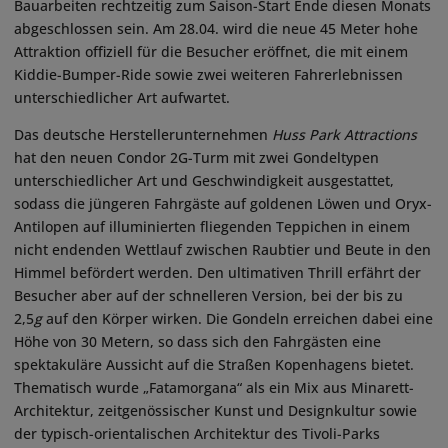
Bauarbeiten rechtzeitig zum Saison-Start Ende diesen Monats
abgeschlossen sein. Am 28.04. wird die neue 45 Meter hohe
Attraktion offiziell für die Besucher eröffnet, die mit einem
Kiddie-Bumper-Ride sowie zwei weiteren Fahrerlebnissen
unterschiedlicher Art aufwartet.
Das deutsche Herstellerunternehmen
Huss Park Attractions
hat den neuen Condor 2G-Turm mit zwei Gondeltypen
unterschiedlicher Art und Geschwindigkeit ausgestattet,
sodass die jüngeren Fahrgäste auf goldenen Löwen und Oryx-
Antilopen auf illuminierten fliegenden Teppichen in einem
nicht endenden Wettlauf zwischen Raubtier und Beute in den
Himmel befördert werden. Den ultimativen Thrill erfährt der
Besucher aber auf der schnelleren Version, bei der bis zu
2,5
g
auf den Körper wirken. Die Gondeln erreichen dabei eine
Höhe von 30 Metern, so dass sich den Fahrgästen eine
spektakuläre Aussicht auf die Straßen Kopenhagens bietet.
Thematisch wurde „Fatamorgana“ als ein Mix aus Minarett-
Architektur, zeitgenössischer Kunst und Designkultur sowie
der typisch-orientalischen Architektur des Tivoli-Parks