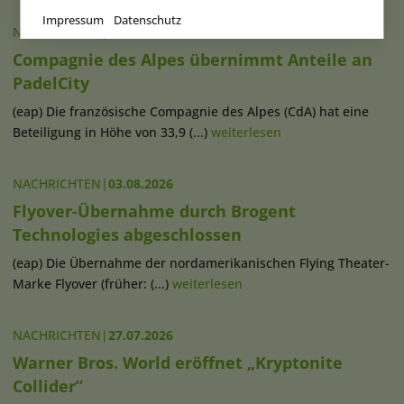
Impressum
Datenschutz
NACHRICHTEN
|
05.08.2026
Compagnie des Alpes übernimmt Anteile an
PadelCity
(eap) Die französische Compagnie des Alpes (CdA) hat eine
Beteiligung in Höhe von 33,9 (...)
weiterlesen
NACHRICHTEN
|
03.08.2026
Flyover-Übernahme durch Brogent
Technologies abgeschlossen
(eap) Die Übernahme der nordamerikanischen Flying Theater-
Marke Flyover (früher: (...)
weiterlesen
NACHRICHTEN
|
27.07.2026
Warner Bros. World eröffnet „Kryptonite
Collider”