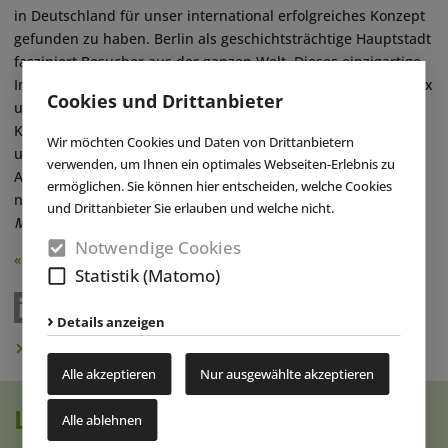
in Deutschland für unser international erfolgreiches Konzept
gefunden zu haben. Berlin als geschichtsträchtige Hauptstadt
fasziniert Besucher aus der ganzen Welt. Dieses einzigartige
Immobilienprojekt mit seinem unvergleichlichen Angebotsmix
Cookies und Drittanbieter
und der prominenten Lage direkt am berühmten
Kurfürstendamm hat uns begeistert. Ich freue mich sehr auf
Wir möchten Cookies und Daten von Drittanbietern
unser unglaubliches Joint Venture und darauf, eine Mega-
verwenden, um Ihnen ein optimales Webseiten-Erlebnis zu
Attraktion für Berlin zu schaffen. Bis 2024 wollen wir auch
ermöglichen. Sie können hier entscheiden, welche Cookies
nach Wien, Danzig und Singapur expandieren“, so
Magnus
und Drittanbieter Sie erlauben und welche nicht.
Magnusson
, CEO der City Leisure Group.
(eap)
Notwendige Cookies
« Zurück
Statistik (Matomo)
Details anzeigen
Newsletter abonnieren
Alle akzeptieren
Nur ausgewählte akzeptieren
Lesen Sie auch
Alle ablehnen