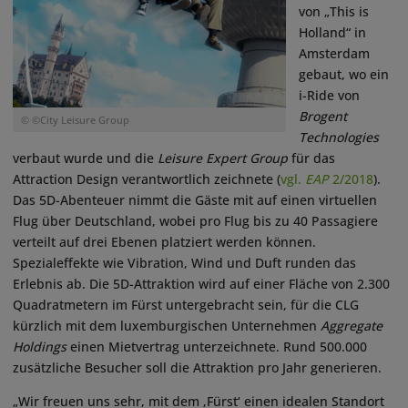
von „This is
Holland“ in
Amsterdam
gebaut, wo ein
i-Ride von
Brogent
© ©City Leisure Group
Technologies
verbaut wurde und die
Leisure Expert Group
für das
Attraction Design verantwortlich zeichnete (
vgl.
EAP
2/2018
).
Das 5D-Abenteuer nimmt die Gäste mit auf einen virtuellen
Flug über Deutschland, wobei pro Flug bis zu 40 Passagiere
verteilt auf drei Ebenen platziert werden können.
Spezialeffekte wie Vibration, Wind und Duft runden das
Erlebnis ab. Die 5D-Attraktion wird auf einer Fläche von 2.300
Quadratmetern im Fürst untergebracht sein, für die CLG
kürzlich mit dem luxemburgischen Unternehmen
Aggregate
Holdings
einen Mietvertrag unterzeichnete. Rund 500.000
zusätzliche Besucher soll die Attraktion pro Jahr generieren.
„Wir freuen uns sehr, mit dem ‚Fürst‘ einen idealen Standort