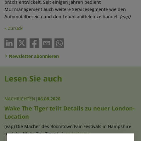
praxis entwickelt. Seit einigen Jahren bedient
MUTmanagement auch weitere Servicesegmente wie den
Automobilbereich und den Lebensmitteleinzelhandel.
(eap)
« Zurück
Newsletter abonnieren
Lesen Sie auch
NACHRICHTEN
|
06.08.2026
Wake The Tiger teilt Details zu neuer London-
Location
(eap) Die Macher des Boomtown Fair-Festivals in Hampshire
und des Wake The Tiger (...)
weiterlesen