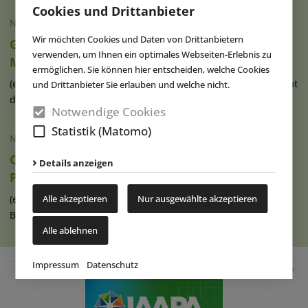
Cookies und Drittanbieter
NACHRICHTEN
|
05.08.2026
Wir möchten Cookies und Daten von Drittanbietern
Guggenheim Abu Dhabi ernennt
verwenden, um Ihnen ein optimales Webseiten-Erlebnis zu
Museumsdirektorin
ermöglichen. Sie können hier entscheiden, welche Cookies
(eap) Das Department of Culture and Tourism – Abu Dhabi hat
und Drittanbieter Sie erlauben und welche nicht.
die Ernennung von Dr. Valerie (...)
weiterlesen
Notwendige Cookies
Statistik (Matomo)
NACHRICHTEN
|
05.08.2026
Compagnie des Alpes übernimmt Anteile an
Details anzeigen
PadelCity
(eap) Die französische Compagnie des Alpes (CdA) hat eine
Alle akzeptieren
Nur ausgewählte akzeptieren
Beteiligung in Höhe von 33,9 (...)
weiterlesen
Alle ablehnen
Impressum
Datenschutz
Anzeige