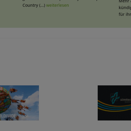
Mehr a
Country (...)
weiterlesen
kündi
für ihr