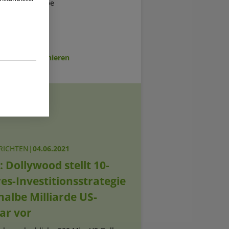
amens „Wardrobe
sletter abonnieren
RICHTEN
|
04.06.2021
 Dollywood stellt 10-
es-Investitionsstrategie
halbe Milliarde US-
ar vor