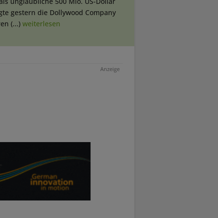
ls unglaubliche 500 Mio. US-Dollar
gte gestern die Dollywood Company
en (...)
weiterlesen
Anzeige