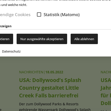
ns Garderobe sollen Fans in Form einer Walkthrough-Attraktion n
n und welche nicht.
chen können.
(eap)
endige Cookies
Statistik (Matomo)
nzeigen
New
ptieren
Nur ausgewählte akzeptieren
Alle ablehnen
Datenschutz
NACHRICHTEN
|
18.05.2022
NACH
USA: Dollywood’s Splash
USA:
Country gestaltet Little
Jahr
Creek Falls barrierefrei
für 
Doll
Der zum Dollywood Parks & Resorts
e
gehörende Wasserpark Dollywood’s Splash