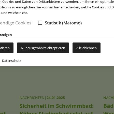
 Cookies und Daten von Drittanbietern verwenden, um Ihnen ein optimale
rlebnis zu ermöglichen. Sie können hier entscheiden, welche Cookies und Dr
n und welche nicht.
endige Cookies
Statistik (Matomo)
nzeigen
ptieren
Nur ausgewählte akzeptieren
Alle ablehnen
New
Datenschutz
NACHRICHTEN
|
24.01.2025
NACH
Sicherheit im Schwimmbad:
Bäd
rt-
Kölner Stadionbad setzt auf
Wec