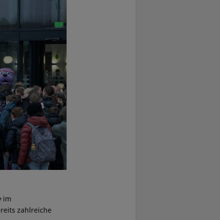
e
im
eits zahlreiche