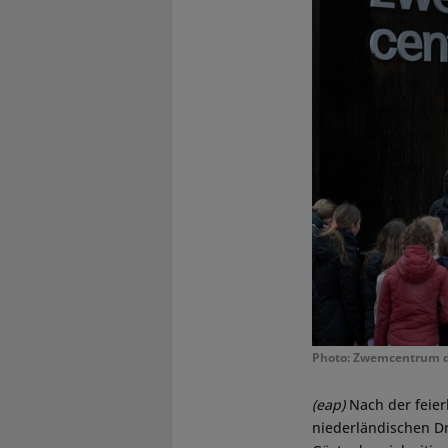
Photo: Zwemcentrum d
(eap)
Nach der feie
niederländischen D