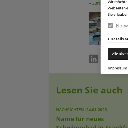
Wir möchten
« Zurück
Webseiten-E
Sie erlaube
Notw
Details a
Alle akze
Impressum
Lesen Sie auch
NACHRICHTEN
|
24.01.2025
Name für neues
Schwimmbad in Frankfu