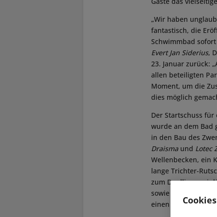
Gäste das vielseit
„Wir haben unglaubl
fantastisch, die Er
Schwimmbad sofort n
Evert Jan Siderius
, 
23. Januar zurück:
allen beteiligten P
Moment, um die Zus
dies möglich gemacht
Der Startschuss für
wurde an dem Bad ge
in den Bau des Zw
Draisma
und
Lotec
Wellenbecken, ein K
lange Trichter-Ruts
zum Duellieren ein
sowie eine sechs M
Cookies
einen Spray Park mi