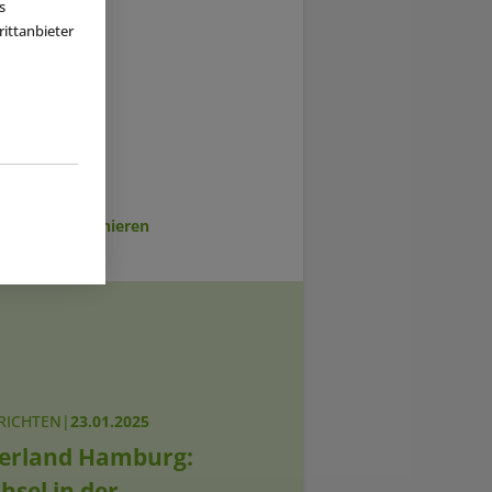
s
ittanbieter
sletter abonnieren
RICHTEN
|
23.01.2025
erland Hamburg:
hsel in der