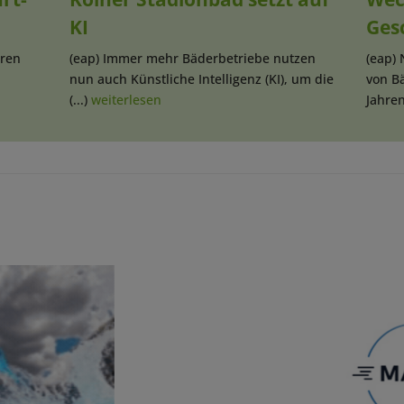
KI
Ges
hren
(eap) Immer mehr Bäderbetriebe nutzen
(eap) 
nun auch Künstliche Intelligenz (KI), um die
von B
(...)
weiterlesen
Jahren 