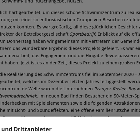
ige Schwimm- und Rutschangebot nutzen.
ich hart gearbeitet, um dieses schöne Schwimmzentrum zu realisi
öffnung mit einer so enthusiastischen Gruppe von Besuchern zu fei
utzen konnten. Es war großartig, all diese glücklichen Gesichter z
Direktor der Betreibergesellschaft
Sportbedrijf
. Er blickt auf die of
 „Am Donnerstag haben wir gemeinsam mit Vertretern der Gemeinde
artnern das wunderbare Ergebnis dieses Projekts gefeiert. Es war e
ammenarbeit, das Engagement und die Hingabe Revue passieren zu
 haben. Jetzt ist es an der Zeit, dieses Projekt zu einem großen E
 die Realisierung des Schwimmzentrums fiel im September 2020 – 
arbeitet, welches im Dezember letzten Jahres fertiggestellt werde
emcentrum de Welle waren die Unternehmen
Pranger-Rosier
,
Bouwg
 Zwembadtechniek
. Im neuen Bad finden Besucher ein 50-Meter-Sp
inderbecken mit Spielelementen sowie die folgenden Attraktionen
che mit Licht- und Soundeffekten, eine offene Familienrutsche mit 
lädt, einen Strömungskanal, einen 30 Meter langen Aqua-Parcours
eter hohe Wasserkletterwand. Im Frühjahr diesen Jahres soll das
 und Drittanbieter
t interaktiven Elementen im Außenbereich ergänzt werden. ■