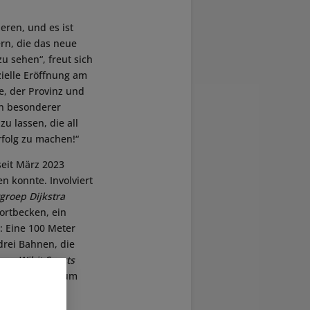
eren, und es ist
ern, die das neue
u sehen“, freut sich
fizielle Eröffnung am
, der Provinz und
in besonderer
 lassen, die all
rfolg zu machen!“
seit März 2023
n konnte. Involviert
roep Dijkstra
ortbecken, ein
: Eine 100 Meter
drei Bahnen, die
 von
Wibit Sports
 Bad außerdem um