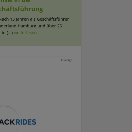
chäftsführung
Nach 13 Jahren als Geschäftsführer
äderland Hamburg und über 25
in (...)
weiterlesen
Anzeige