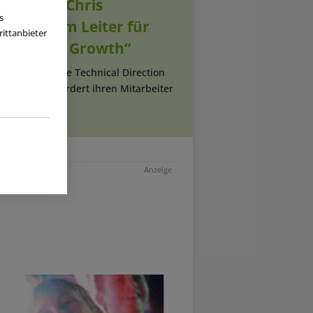
 ernennt Chris
s
gerald zum Leiter für
ittanbieter
periential Growth“
Die australische Technical Direction
ny (TDC) befördert ihren Mitarbeiter
iterlesen
Anzeige