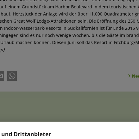
uf einem Grundstück am Harbor Boulevard in dem touristischen Ge
baut. Herzstück der Anlage wird der über 11.000 Quadratmeter gr
schen Great Wolf Lodge-Attraktionen sein. Die Eröffnung des 250 Mi
en Indoor-Wasserpark-Resorts in Südkalifornien ist für Ende 2015 
hingegen sind es nur noch wenige Wochen, bis die Gäste im bra
Urlaub machen können. Diesen Juni soll das Resort in Fitchburg/
ap)
New
NACHRICHTEN
|
06.08.2026
NACH
 und Drittanbieter