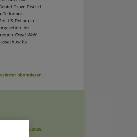
biet Grove District
oße Indoor-
o. US-Dollar (ca.
vorgesehen. Im
ndneuen
Great Wolf
Massachusetts
sletter abonnieren
RICHTEN
|
06.08.2026