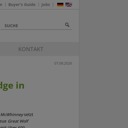
n
Buyer's Guide
Jobs
K
KONTAKT
07.08.2026
dge in
s
McWhinney
setzt
neue
Great Wolf
 mit über 600