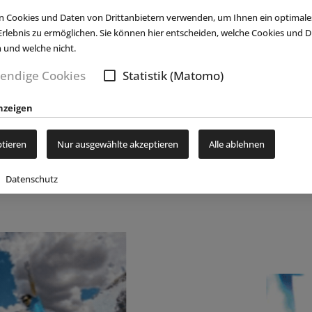
Herbert-Hoover-Museum
TDC
 Cookies und Daten von Drittanbietern verwenden, um Ihnen ein optimale
öffnet nach umfassender
Fitz
rlebnis zu ermöglichen. Sie können hier entscheiden, welche Cookies und Dr
Neugestaltung
„Ex
n und welche nicht.
ark
(eap) Die Herbert Hoover Presidential
(eap) 
endige Cookies
Statistik (Matomo)
nt für
Library and Museum in West Branch im (...)
Compa
weiterlesen
(...)
we
nzeigen
ptieren
Nur ausgewählte akzeptieren
Alle ablehnen
Datenschutz