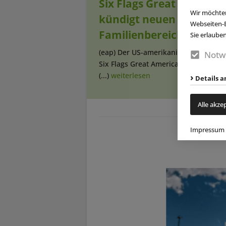
Six Flags Great America
Wir möchten
kündigt neuen
Webseiten-E
Familienbereich an
Sie erlaube
(eap) Der US-amerikanische Freizeitp
Notw
Six Flags Great America in Illinois pla
(...)
weiterlesen
Details a
Alle akze
Impressum