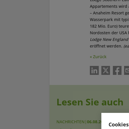
Appartements wird a
– Anaheim Resort ge
Wasserpark mit typi
182 Mio. Euro) teur
Nordosten der USA 
Lodge New England
eröffnet werden.
(e
« Zurück
Lesen Sie auch
NACHRICHTEN
|
06.08.2026
Cookies