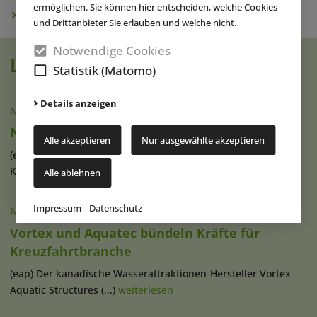
ermöglichen. Sie können hier entscheiden, welche Cookies
Newsletter abonnieren
und Drittanbieter Sie erlauben und welche nicht.
Notwendige Cookies
Lesen Sie auch
Statistik (Matomo)
Details anzeigen
NACHRICHTEN
|
10.08.2026
Neuer Spielspaß im Allwetterzoo Münster
Alle akzeptieren
Nur ausgewählte akzeptieren
(eap) Der Allwetterzoo Münster hat sein Spielangebot für
Kinder modernisiert und diesen (...)
weiterlesen
Alle ablehnen
Impressum
Datenschutz
NACHRICHTEN
|
10.08.2026
Vortex und Aquatec bündeln Kräfte für
Kreuzfahrtbranche
(eap) Der kanadische Wasserattraktionen-Hersteller Vortex
Aquatic Structures (...)
weiterlesen