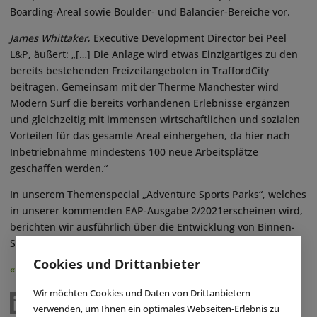
Boarding-Areal sowie Boulder- und Balancier-Bereiche vor.
James Whittaker
, Executive Development Director bei Peel
L&P, äußert: „[…] Die Anlage wird etwas Einzigartiges zu den
bereits bestehenden Freizeitangeboten in TraffordCity
beitragen. Gemeinsam mit der Therme Manchester wird
Modern Surf die bereits vorhandenen Erlebnisse ergänzen
und gleichzeitig mit immensen wirtschaftlichen und sozialen
Vorteilen für das gesamte Areal einhergehen, da hier nach
Inbetriebnahme mindestens 100 neue Arbeitsplätze
geschaffen werden.“
In unserem Themenspecial „Adventure Sports Parks“, welches
in unserer kommenden EAP-Ausgabe 2/2021erscheinen wird,
berichten wir ausführlich über die Entwicklung von Binnen-
Surfanlagen in Europa und weltweit. (
eap
)
Cookies und Drittanbieter
« Zurück
Wir möchten Cookies und Daten von Drittanbietern
verwenden, um Ihnen ein optimales Webseiten-Erlebnis zu