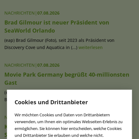
NACHRICHTEN
|
07.08.2026
Brad Gilmour ist neuer Präsident von
SeaWorld Orlando
(eap) Brad Gilmour (Foto), seit 2023 als Präsident von
Discovery Cove und Aquatica in (...)
weiterlesen
NACHRICHTEN
|
07.08.2026
Movie Park Germany begrüßt 40-millionsten
Gast
(eap) Diesen Sommer feiert der Movie Park Germany in
Bottrop-Kirchhellen sein 30-jähriges (...)
weiterlesen
Cookies und Drittanbieter
Wir möchten Cookies und Daten von Drittanbietern
NACHRICHTEN
|
07.08.2026
verwenden, um Ihnen ein optimales Webseiten-Erlebnis zu
Ketteler Hof erweitert Indoorhalle und
ermöglichen. Sie können hier entscheiden, welche Cookies
Spielangebot
und Drittanbieter Sie erlauben und welche nicht.