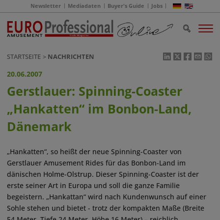
Newsletter
Mediadaten
Buyer's Guide
Jobs
STARTSEITE
NACHRICHTEN
20.06.2007
Gerstlauer: Spinning-Coaster
„Hankatten“ im Bonbon-Land,
Dänemark
„Hankatten“, so heißt der neue Spinning-Coaster von
Gerstlauer Amusement Rides für das Bonbon-Land im
dänischen Holme-Olstrup. Dieser Spinning-Coaster ist der
erste seiner Art in Europa und soll die ganze Familie
begeistern. „Hankattan“ wird nach Kundenwunsch auf einer
Sohle stehen und bietet - trotz der kompakten Maße (Breite
54 Meter, Tiefe 24 Meter, Höhe 16 Meter) – reichlich