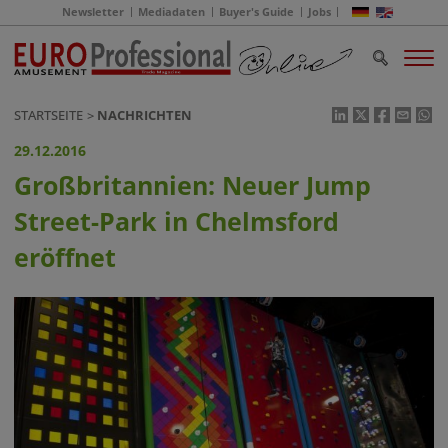
Newsletter
Mediadaten
Buyer's Guide
Jobs
STARTSEITE
NACHRICHTEN
29.12.2016
Großbritannien: Neuer Jump
Street-Park in Chelmsford
eröffnet