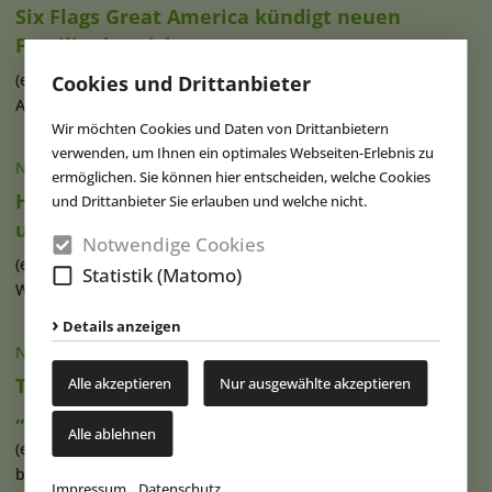
Six Flags Great America kündigt neuen
Familienbereich an
(eap) Der US-amerikanische Freizeitpark Six Flags Great
Cookies und Drittanbieter
America in Illinois plant für (...)
weiterlesen
Wir möchten Cookies und Daten von Drittanbietern
verwenden, um Ihnen ein optimales Webseiten-Erlebnis zu
NACHRICHTEN
|
06.08.2026
ermöglichen. Sie können hier entscheiden, welche Cookies
Herbert-Hoover-Museum öffnet nach
und Drittanbieter Sie erlauben und welche nicht.
umfassender Neugestaltung
Notwendige Cookies
(eap) Die Herbert Hoover Presidential Library and Museum in
Statistik (Matomo)
West Branch im (...)
weiterlesen
Details anzeigen
NACHRICHTEN
|
06.08.2026
TDC ernennt Chris Fitzgerald zum Leiter für
Alle akzeptieren
Nur ausgewählte akzeptieren
„Experiential Growth“
Alle ablehnen
(eap) Die australische Technical Direction Company (TDC)
befördert ihren Mitarbeiter (...)
weiterlesen
Impressum
Datenschutz