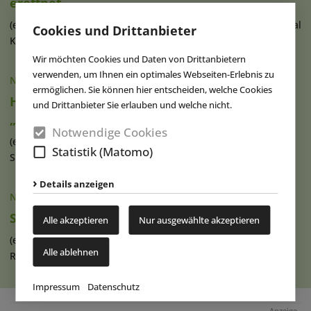
eröffnet
(eap) In Frisco, Texas, wurde gestern das brandneue Universal
Cookies und Drittanbieter
Kids Resort offiziell (...)
weiterlesen
Wir möchten Cookies und Daten von Drittanbietern
verwenden, um Ihnen ein optimales Webseiten-Erlebnis zu
NACHRICHTEN
|
02.07.2026
ermöglichen. Sie können hier entscheiden, welche Cookies
Holiday World kündigt neuen Water Coaster
und Drittanbieter Sie erlauben und welche nicht.
„Cannonball!“ an
Notwendige Cookies
(eap) Der US-Freizeit- und Wasserpark Holiday World &
Statistik (Matomo)
Splashin’ Safari in Indiana hat (...)
weiterlesen
Details anzeigen
NACHRICHTEN
|
25.06.2026
Seabreeze Park eröffnet „Reef Runners“
Alle akzeptieren
Nur ausgewählte akzeptieren
(eap) Der Seabreeze-Wasserpark im US-amerikanischen
Alle ablehnen
Rochester (New York) hat seine (...)
weiterlesen
Impressum
Datenschutz
Anzeige