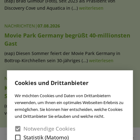
(eap) Brad Gilmour (Foto), seit 2023 als Präsident von
Discovery Cove und Aquatica in (...)
weiterlesen
NACHRICHTEN
|
07.08.2026
Movie Park Germany begrüßt 40-millionsten
Gast
(eap) Diesen Sommer feiert der Movie Park Germany in
Bottrop-Kirchhellen sein 30-jähriges (...)
weiterlesen
NACHRICHTEN
|
07.08.2026
Cookies und Drittanbieter
Ketteler Hof erweitert Indoorhalle und
Spielangebot
Wir möchten Cookies und Daten von Drittanbietern
verwenden, um Ihnen ein optimales Webseiten-Erlebnis zu
(eap) Im Erlebnispark Ketteler Hof in Haltern am See haben
ermöglichen. Sie können hier entscheiden, welche Cookies
vor Kurzem die Bauarbeiten zur (...)
weiterlesen
und Drittanbieter Sie erlauben und welche nicht.
Notwendige Cookies
Statistik (Matomo)
Anzeige