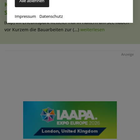
Alle ablehnen
Ketteler Hof erweitert Indoorhalle und
Spielangebot
Impressum
Datenschutz
(eap) Im Erlebnispark Ketteler Hof in Haltern am See haben
vor Kurzem die Bauarbeiten zur (...)
weiterlesen
Anzeige