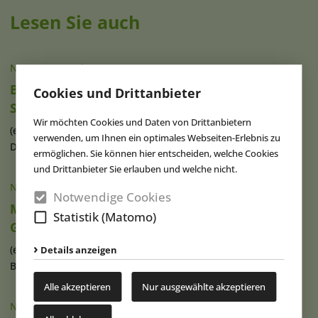
Lesen Sie auch
NACHRICHTEN
|
07.08.2026
Brad Gilmour ist neuer Präsident von
Cookies und Drittanbieter
SeaWorld Orlando
Wir möchten Cookies und Daten von Drittanbietern
(eap) Brad Gilmour (Foto), seit 2023 als Präsident von
verwenden, um Ihnen ein optimales Webseiten-Erlebnis zu
Discovery Cove und Aquatica in (...)
weiterlesen
ermöglichen. Sie können hier entscheiden, welche Cookies
und Drittanbieter Sie erlauben und welche nicht.
NACHRICHTEN
|
07.08.2026
Notwendige Cookies
Movie Park Germany begrüßt 40-millionsten
Statistik (Matomo)
Gast
(eap) Diesen Sommer feiert der Movie Park Germany in
Details anzeigen
Bottrop-Kirchhellen sein 30-jähriges (...)
weiterlesen
Alle akzeptieren
Nur ausgewählte akzeptieren
NACHRICHTEN
|
07.08.2026