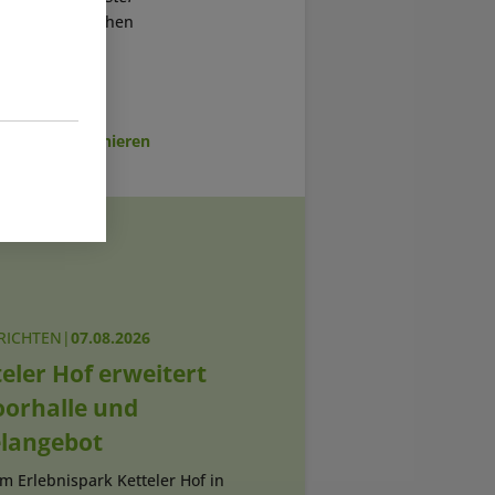
den vom spanischen
sletter abonnieren
RICHTEN
|
07.08.2026
eler Hof erweitert
oorhalle und
elangebot
Im Erlebnispark Ketteler Hof in