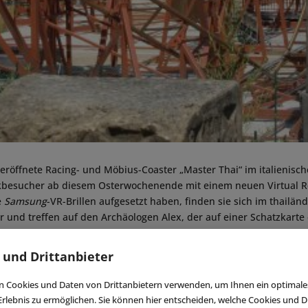
eröffnete Racing- und Möbius-Coaster „Master Thai“ im italienisc
rkbesucher ab diesem Osterwochenende mit einem neuen Virtual Rea
e
Samsung
-VR-Brillen aufgesetzt haben, finden sie sich im thailä
r und treffen auf den Archäologen Alex, der auf einer Schatzkarte
pel entdeckt hat. Jetzt heißt es schnell sein, denn Alex und die 
bevor ihre Widersacher dort ankommen … Während der Fahrt sollte
 und Drittanbieter
em Abzug halten“, sodass sie heimtückische Soldaten, „lebende Ske
pinnen bekämpfen können.
 Cookies und Daten von Drittanbietern verwenden, um Ihnen ein optimale
rlebnis zu ermöglichen. Sie können hier entscheiden, welche Cookies und Dr
, die bei „Master Thai“ zum Einsatz kommt, wurde in Zusammenarb