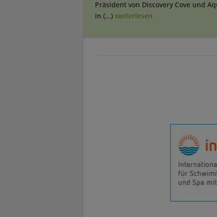
Präsident von Discovery Cove und Aq
in (...)
weiterlesen