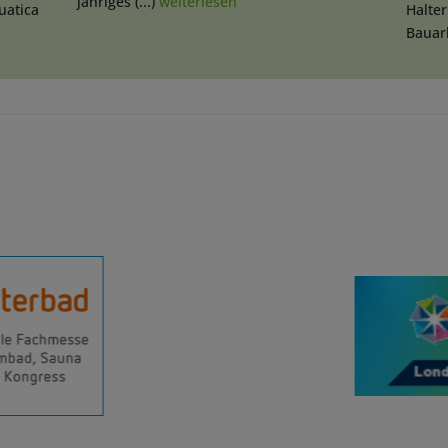
jähriges (...)
weiterlesen
uatica
Halte
Bauarb