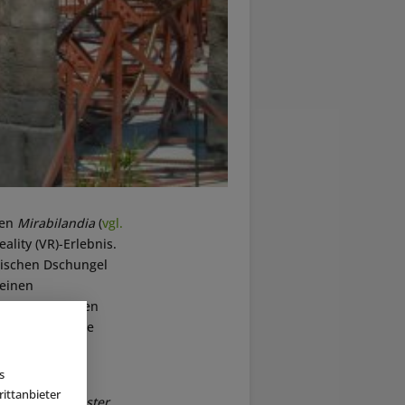
hen
Mirabilandia
(
vgl.
lity (VR)-Erlebnis.
ndischen Dschungel
 einen
Gäste müssen den
n die Fahrgäste
lette“ und
s
ittanbieter
eit mit
VR Coaster