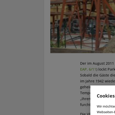
Der im August 2011 
EAP, 6/11
) lockt Pa
Sobald die Gäste di
im Jahre 1942 wiede
geheimnisvollen Tem
Tempel erreichen, 
Cookies
„ihren Finger auf d
furchterregende S
Wir möchten
Webseiten-E
Die VR-Technologie