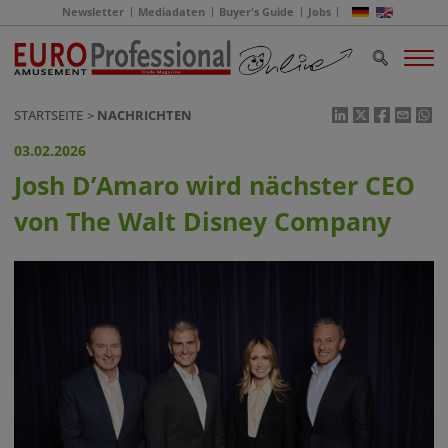
Newsletter
Mediadaten
Buyer's Guide
Jobs
STARTSEITE
NACHRICHTEN
03.02.2026
Josh D’Amaro wird nächster CEO
von The Walt Disney Company