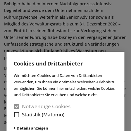
Bob Iger habe den internen Nachfolgeprozess intensiv
begleitet und werde dem Unternehmen nach dem
Führungswechsel weiterhin als Senior Advisor sowie als
Mitglied des Verwaltungsrats bis zum 31. Dezember 2026 –
zum Eintritt in seinen Ruhestand – zur Verfügung stehen.
Unter seiner Führung habe Disney in den vergangenen Jahren
umfassende strategische und strukturelle Veränderungen
umgesetzt und sich für langfristiges Wachstum neu
positioniert.
Cookies und Drittanbieter
Der designierte CEO Josh D’Amaro erklärte: „Ich bin dem
Verwaltungsrat außerordentlich dankbar für das Vertrauen,
Wir möchten Cookies und Daten von Drittanbietern
mir die Führung eines Unternehmens zu übertragen, das mir
verwenden, um Ihnen ein optimales Webseiten-Erlebnis zu
und Millionen Menschen weltweit so viel bedeutet. Die Stärke
ermöglichen. Sie können hier entscheiden, welche Cookies
und Drittanbieter Sie erlauben und welche nicht.
von Disney ist seit jeher aus unseren Mitarbeitenden und der
kreativen Exzellenz entstanden, die unsere Geschichten und
Notwendige Cookies
Erlebnisse prägt. Ich danke Bob Iger für sein großzügiges
Statistik (Matomo)
Mentoring, seine Freundschaft und das tiefgreifende Wirken
seiner langjährigen Führungsarbeit.“ ■
Details anzeigen