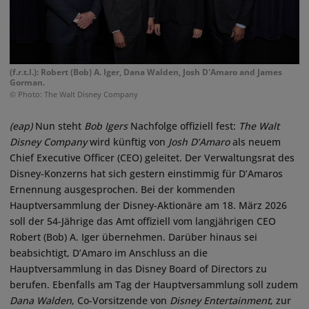
(f.r.t.l.): Robert (Bob) A. Iger, Dana Walden, Josh D'Amaro and James
Gorman.
© Photo: The Walt Disney Company
(eap)
Nun steht
Bob Igers
Nachfolge offiziell fest:
The Walt
Disney Company
wird künftig von
Josh D’Amaro
als neuem
Chief Executive Officer (CEO) geleitet. Der Verwaltungsrat des
Disney-Konzerns hat sich gestern einstimmig für D’Amaros
Ernennung ausgesprochen. Bei der kommenden
Hauptversammlung der Disney-Aktionäre am 18. März 2026
soll der 54-Jährige das Amt offiziell vom langjährigen CEO
Robert (Bob) A. Iger übernehmen. Darüber hinaus sei
beabsichtigt, D’Amaro im Anschluss an die
Hauptversammlung in das Disney Board of Directors zu
berufen. Ebenfalls am Tag der Hauptversammlung soll zudem
Dana Walden
, Co-Vorsitzende von
Disney Entertainment
, zur