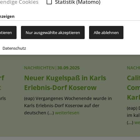
endige Cookies
Statistik (Matomo)
New
nzeigen
ptieren
Nur ausgewählte akzeptieren
Alle ablehnen
Datenschutz
NACHRICHTEN
|
30.09.2025
NACH
rf
Neuer Kugelspaß in Karls
Cali
t
Erlebnis-Dorf Koserow
Com
Kar
rls
(eap) Vergangenes Wochenende wurde in
Karls Erlebnis-Dorf Koserow auf der
(eap) 
deutschen (...)
weiterlesen
im kal
(...)
we