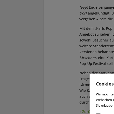
(eap)
Ende vergange
Dorf
angekündigt. Bi
vergehen – Zeit, di
Mit dem „Karls Pop-U
Angebot zu geben. 
sowohl Besucher auf
weitere Standorten
Versionen bekannter
Kirschner
, eine Kar
Pop-Up Festival soll
Neben der Markenprä
Fragestellungen frü
Cookies
Lärmemissionen, de
Wie Karls-Gründer 
Wir möchten
auch an weiteren S
Webseiten-E
durch verschiedene 
Sie erlaube
« Zurück