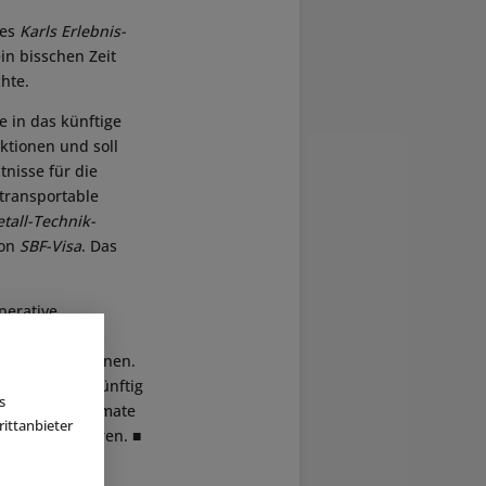
res
Karls Erlebnis-
in bisschen Zeit
hte.
e in das künftige
ktionen und soll
nisse für die
transportable
tall-Technik-
von
SBF-Visa
. Das
perative
nzielle
einfließen können.
das Konzept künftig
s
her Pop-Up-Formate
ittanbieter
er zu evaluieren. ■