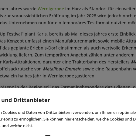
nen Jahres wurde
Wernigerode
im Harz als Standort für ein weite
s zur voraussichtlichen Eröffnung im Jahr 2028 wird jedoch noch e
e das Unternehmen nun für ein temporäres Testformat nutzten möc
p Festival“ plant Karls, bereits ab Mai dieses Jahres erste Einblick
Das Konzept umfasst einen Manufakturenmarkt sowie mobile Attra
 das geplante Erlebnis-Dorf einstimmen als auch wertvolle Erkennt
twicklung liefern. Zum temporären Angebot zählen unter anderem 
 Karls-Attraktionen, darunter eine Traktorbahn des Herstellers
Me
toffelsackrutsche von
Metallbau Emmeln
sowie eine Raupenbahn 
 etwa ein halbes Jahr in Wernigerode gastieren.
senz in der Region soll das Format insbesondere dazu dienen, o
hzeitig zu analysieren. Dazu zählen etwa Verkehrsströme oder pote
 und Drittanbieter
ren Erkenntnisse in die weitere Planung und den Bebauungsplan 
und -Geschäftsführer
Robert Dahl
gegenüber
EAP
erklärte, könnte 
 Cookies und Daten von Drittanbietern verwenden, um Ihnen ein optimale
tandorten Anwendung finden. Denkbar sei, mit ein oder zwei solc
rlebnis zu ermöglichen. Sie können hier entscheiden, welche Cookies und Dr
Regionen zu touren, um potenzielle Flächen für neue Erlebnis-Dörf
n und welche nicht.