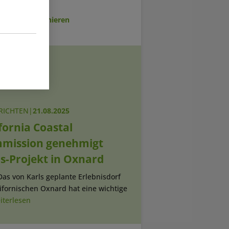
sletter abonnieren
RICHTEN
|
21.08.2025
fornia Coastal
mission genehmigt
ls-Projekt in Oxnard
Das von Karls geplante Erlebnisdorf
ifornischen Oxnard hat eine wichtige
iterlesen