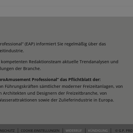
essional“ (EAP) informiert Sie regelmäßig über das
itindustrie.
m kompetenten Redaktionsteam aktuelle Trendanalysen und
klungen der Branche.
EuroAmusement Professional“ das Pflichtblatt der:
von Führungskräften sämtlicher moderner Freizeitanlagen, von
n Architekten und Designern der Freizeitbranche, von
Wasserattraktionen sowie der Zulieferindustrie in Europa.
ENSCHUTZ
COOKIE-EINSTELLUNGEN
WIDERRUF
KÜNDIGUNG
© G.P. PR