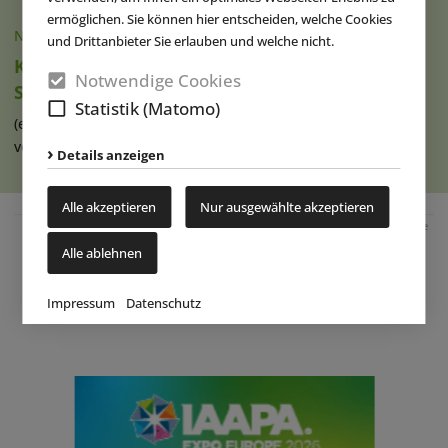
ermöglichen. Sie können hier entscheiden, welche Cookies
NACHRICHTEN
|
07.08.2026
und Drittanbieter Sie erlauben und welche nicht.
Ketteler Hof erweitert Indoorhalle und
Notwendige Cookies
Spielangebot
Statistik (Matomo)
(eap) Im Erlebnispark Ketteler Hof in Haltern am See haben
vor Kurzem die Bauarbeiten zur (...)
weiterlesen
Details anzeigen
Alle akzeptieren
Nur ausgewählte akzeptieren
Anzeige
Alle ablehnen
Impressum
Datenschutz