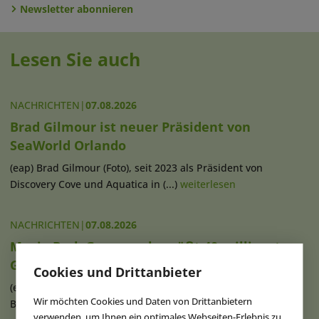
Newsletter abonnieren
Lesen Sie auch
NACHRICHTEN
|
07.08.2026
Brad Gilmour ist neuer Präsident von
SeaWorld Orlando
(eap) Brad Gilmour (Foto), seit 2023 als Präsident von
Discovery Cove und Aquatica in (...)
weiterlesen
NACHRICHTEN
|
07.08.2026
Movie Park Germany begrüßt 40-millionsten
Gast
Cookies und Drittanbieter
(eap) Diesen Sommer feiert der Movie Park Germany in
Wir möchten Cookies und Daten von Drittanbietern
Bottrop-Kirchhellen sein 30-jähriges (...)
weiterlesen
verwenden, um Ihnen ein optimales Webseiten-Erlebnis zu