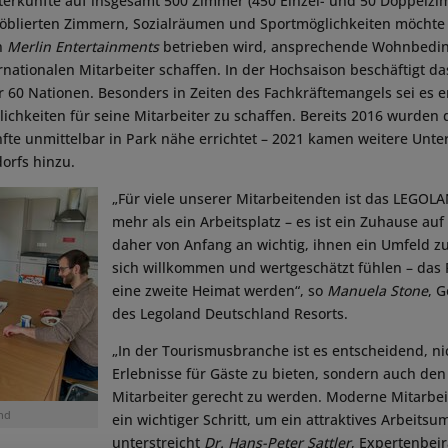
terkünfte auf insgesamt 500 Zimmer (450 Einzel- und 50 Doppelzi
 möblierten Zimmern, Sozialräumen und Sportmöglichkeiten möchte
on
Merlin Entertainments
betrieben wird, ansprechende Wohnbedin
rnationalen Mitarbeiter schaffen. In der Hochsaison beschäftigt da
r 60 Nationen. Besonders in Zeiten des Fachkräftemangels sei es 
ichkeiten für seine Mitarbeiter zu schaffen. Bereits 2016 wurden 
fte unmittelbar in Park nähe errichtet – 2021 kamen weitere Unt
orfs hinzu.
„Für viele unserer Mitarbeitenden ist das LEGOL
mehr als ein Arbeitsplatz – es ist ein Zuhause auf
daher von Anfang an wichtig, ihnen ein Umfeld zu
sich willkommen und wertgeschätzt fühlen – das Re
eine zweite Heimat werden“, so
Manuela Stone
, 
des Legoland Deutschland Resorts.
„In der Tourismusbranche ist es entscheidend, nic
Erlebnisse für Gäste zu bieten, sondern auch den
Mitarbeiter gerecht zu werden. Moderne Mitarbei
nd
ein wichtiger Schritt, um ein attraktives Arbeitsu
unterstreicht
Dr. Hans-Peter Sattler
, Expertenbei