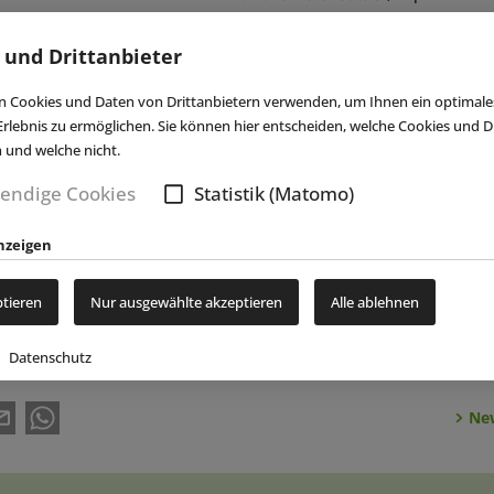
n der
Europäischen Fernhochschule Hamburg
.
 und Drittanbieter
nterkünften möchte das Legoland seinen Mitarbeitern durch gem
, Teambuilding-Maßnahmen und Onboarding-Seminare einen leichte
 Cookies und Daten von Drittanbietern verwenden, um Ihnen ein optimale
 bieten und Zusammenhalt unter den Mitarbeitern fördern. Mehr 
rlebnis zu ermöglichen. Sie können hier entscheiden, welche Cookies und Dr
ms und die Integration ausländischer Mitarbeiter können Sie in e
n und welche nicht.
AP
3/2024
nachlesen. ■
endige Cookies
Statistik (Matomo)
nzeigen
ptieren
Nur ausgewählte akzeptieren
Alle ablehnen
Datenschutz
New