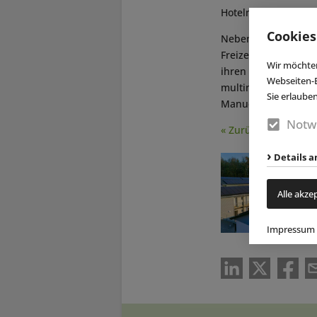
Hotelmanagement a
Cookies
Neben Mitarbeiteru
Freizeitaktivitäten
Wir möchten
ihren Arbeitsalltag
Webseiten-E
multinationaler Tea
Sie erlaube
Manuela Stone in
E
Notw
« Zurück
Details a
Alle akze
Impressum