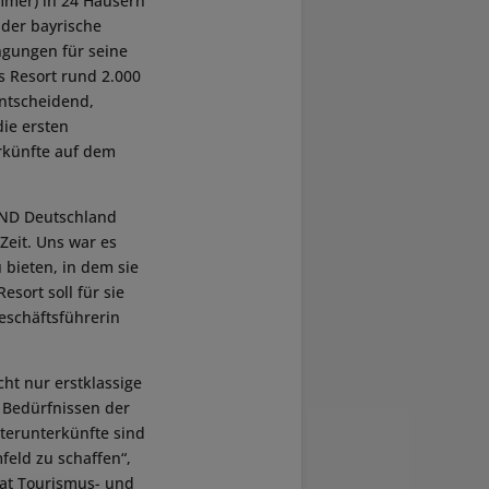
mmer) in 24 Häusern
 der bayrische
gungen für seine
s Resort rund 2.000
entscheidend,
die ersten
erkünfte auf dem
AND Deutschland
 Zeit. Uns war es
 bieten, in dem sie
sort soll für sie
Geschäftsführerin
ht nur erstklassige
 Bedürfnissen der
terunterkünfte sind
mfeld zu schaffen“,
rat Tourismus- und