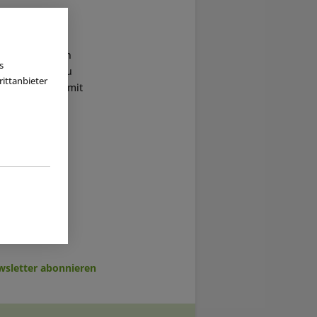
einsame
ren Einstieg in
s
über den Aufbau
ittanbieter
inem Gespräch mit
sletter abonnieren