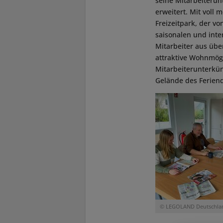
seine Mitarbeiterun
erweitert. Mit voll
Freizeitpark, der v
saisonalen und inte
Mitarbeiter aus übe
attraktive Wohnmögl
Mitarbeiterunterkün
Gelände des Feriend
© LEGOLAND Deutschla