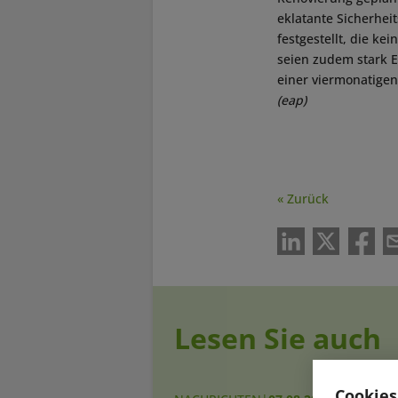
eklatante Sicherhei
festgestellt, die k
seien zudem stark E
einer viermonatigen
(eap)
« Zurück
Lesen Sie auch
Cookies