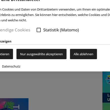
NACHRICHTEN
|
07.08.2026
NACH
Movie Park Germany
Kett
 Cookies und Daten von Drittanbietern verwenden, um Ihnen ein optimale
begrüßt 40-millionsten Gast
Ind
rlebnis zu ermöglichen. Sie können hier entscheiden, welche Cookies und Dr
n und welche nicht.
Spi
(eap) Diesen Sommer feiert der Movie Park
endige Cookies
Statistik (Matomo)
Germany in Bottrop-Kirchhellen sein 30-
s
(eap) 
jähriges (...)
weiterlesen
uatica
Halte
nzeigen
Bauarb
ptieren
Nur ausgewählte akzeptieren
Alle ablehnen
Datenschutz