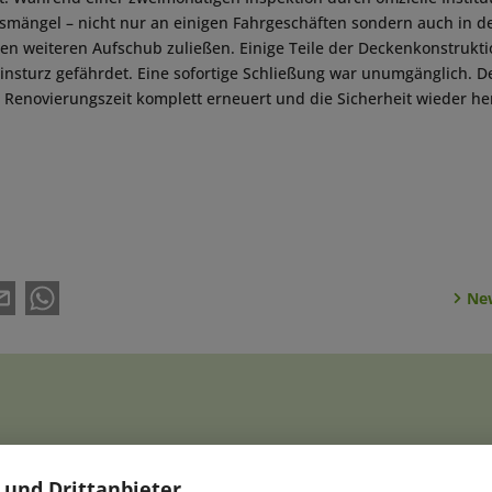
tsmängel – nicht nur an einigen Fahrgeschäften sondern auch in der
einen weiteren Aufschub zuließen. Einige Teile der Deckenkonstrukt
insturz gefährdet. Eine sofortige Schließung war unumgänglich. De
 Renovierungszeit komplett erneuert und die Sicherheit wieder he
New
 und Drittanbieter