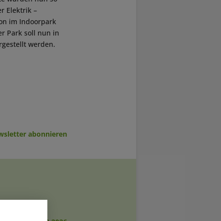
 Elektrik –
ion im Indoorpark
r Park soll nun in
rgestellt werden.
sletter abonnieren