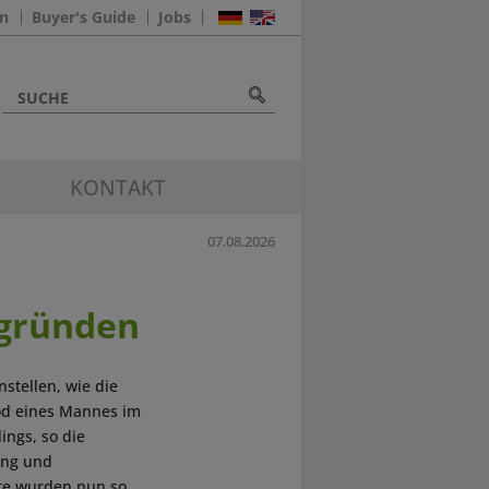
n
Buyer's Guide
Jobs
K
KONTAKT
07.08.2026
sgründen
stellen, wie die
Tod eines Mannes im
ings, so die
ung und
ute wurden nun so