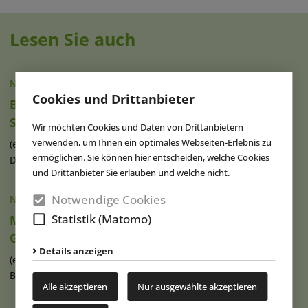
Lesen Sie auch
NACHRICHTEN
|
07.08.2026
Cookies und Drittanbieter
Brad Gilmour ist neuer Präsident von
SeaWorld Orlando
Wir möchten Cookies und Daten von Drittanbietern
verwenden, um Ihnen ein optimales Webseiten-Erlebnis zu
(eap) Brad Gilmour (Foto), seit 2023 als Präsident von
ermöglichen. Sie können hier entscheiden, welche Cookies
Discovery Cove und Aquatica in (...)
weiterlesen
und Drittanbieter Sie erlauben und welche nicht.
Notwendige Cookies
NACHRICHTEN
|
07.08.2026
Statistik (Matomo)
Movie Park Germany begrüßt 40-millionsten
Gast
Details anzeigen
(eap) Diesen Sommer feiert der Movie Park Germany in
Bottrop-Kirchhellen sein 30-jähriges (...)
weiterlesen
Alle akzeptieren
Nur ausgewählte akzeptieren