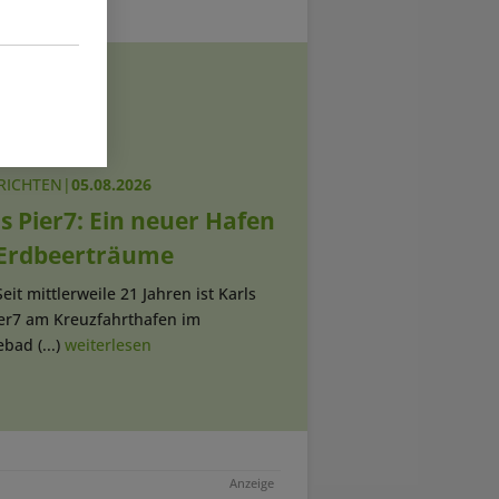
RICHTEN
|
05.08.2026
s Pier7: Ein neuer Hafen
 Erdbeerträume
Seit mittlerweile 21 Jahren ist Karls
ier7 am Kreuzfahrthafen im
bad (...)
weiterlesen
Anzeige