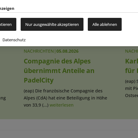
nzeigen
ptieren
Nur ausgewählte akzeptieren
Alle ablehnen
Datenschutz
NACHRICHTEN
|
05.08.2026
NACH
Compagnie des Alpes
Karl
übernimmt Anteile an
für
PadelCity
(eap) 
mit P
(eap) Die französische Compagnie des
Ostsee
ung
Alpes (CdA) hat eine Beteiligung in Höhe
von 33,9 (...)
weiterlesen