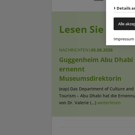
Details a
Alle akze
Lesen Sie auch
Impressum
NACHRICHTEN
|
05.08.2026
Guggenheim Abu Dhabi
ernennt
Museumsdirektorin
(eap) Das Department of Culture and
Tourism – Abu Dhabi hat die Ernenn
von Dr. Valerie (...)
weiterlesen