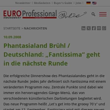
Newsletter
Mediadaten
Buyer's Guide
Jobs
STARTSEITE
NACHRICHTEN
10.09.2008
Phantasialand Brühl /
Deutschland: „Fantissima“ geht
in die nächste Runde
Die erfolgreiche Dinnershow des Phantasialandes geht in die
nächste Runde: Jedes Jahr definiert sich Fantissima mit einem
veränderten Programm neu. Zentrale Punkte sind dabei wie
immer ein hervorragendes Gänge-Menü, das von
verschiedenen künstlerischen Darbietungen begleitet wird.
Das neue Programm heißt „Let´s get into the groovy 70´s“ und
startet am 12. September. Fantissima wird mit diesem neuen