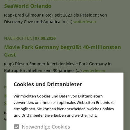
SeaWorld Orlando
(eap) Brad Gilmour (Foto), seit 2023 als Präsident von
Discovery Cove und Aquatica in (...)
weiterlesen
NACHRICHTEN
|
07.08.2026
Movie Park Germany begrüßt 40-millionsten
Gast
(eap) Diesen Sommer feiert der Movie Park Germany in
Bottrop-Kirchhellen sein 30-jähriges (...)
weiterlesen
Cookies und Drittanbieter
NACHRICHTEN
|
07.08.2026
Ketteler Hof erweitert Indoorhalle und
Wir möchten Cookies und Daten von Drittanbietern
verwenden, um Ihnen ein optimales Webseiten-Erlebnis zu
Spielangebot
ermöglichen. Sie können hier entscheiden, welche Cookies
(eap) Im Erlebnispark Ketteler Hof in Haltern am See haben
und Drittanbieter Sie erlauben und welche nicht.
vor Kurzem die Bauarbeiten zur (...)
weiterlesen
Notwendige Cookies