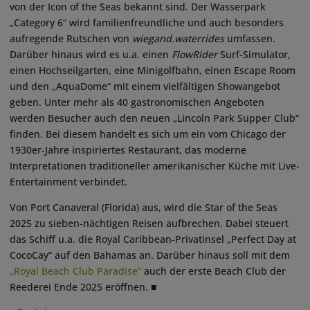
von der Icon of the Seas bekannt sind. Der Wasserpark
„Category 6“ wird familienfreundliche und auch besonders
aufregende Rutschen von
wiegand.waterrides
umfassen.
Darüber hinaus wird es u.a. einen
FlowRider
Surf-Simulator,
einen Hochseilgarten, eine Minigolfbahn, einen Escape Room
und den „AquaDome“ mit einem vielfältigen Showangebot
geben. Unter mehr als 40 gastronomischen Angeboten
werden Besucher auch den neuen „Lincoln Park Supper Club“
finden. Bei diesem handelt es sich um ein vom Chicago der
1930er-Jahre inspiriertes Restaurant, das moderne
Interpretationen traditioneller amerikanischer Küche mit Live-
Entertainment verbindet.
Von Port Canaveral (Florida) aus, wird die Star of the Seas
2025 zu sieben-nächtigen Reisen aufbrechen. Dabei steuert
das Schiff u.a. die Royal Caribbean-Privatinsel „Perfect Day at
CocoCay“ auf den Bahamas an. Darüber hinaus soll mit dem
„Royal Beach Club Paradise“
auch der erste Beach Club der
Reederei Ende 2025 eröffnen. ■