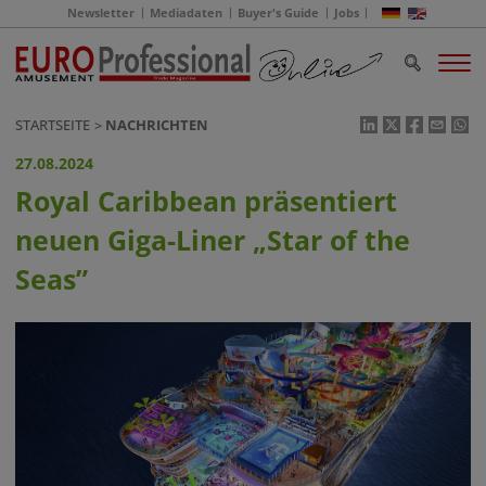
Newsletter
Mediadaten
Buyer's Guide
Jobs
STARTSEITE
NACHRICHTEN
27.08.2024
Royal Caribbean präsentiert
neuen Giga-Liner „Star of the
Seas”