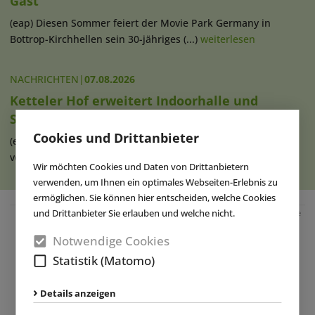
Gast
(eap) Diesen Sommer feiert der Movie Park Germany in
Bottrop-Kirchhellen sein 30-jähriges (...)
weiterlesen
NACHRICHTEN
|
07.08.2026
Ketteler Hof erweitert Indoorhalle und
Spielangebot
Cookies und Drittanbieter
(eap) Im Erlebnispark Ketteler Hof in Haltern am See haben
vor Kurzem die Bauarbeiten zur (...)
weiterlesen
Wir möchten Cookies und Daten von Drittanbietern
verwenden, um Ihnen ein optimales Webseiten-Erlebnis zu
ermöglichen. Sie können hier entscheiden, welche Cookies
und Drittanbieter Sie erlauben und welche nicht.
Anzeige
Notwendige Cookies
Statistik (Matomo)
Details anzeigen