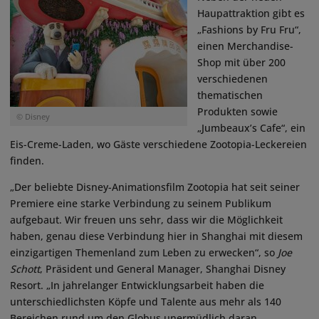
Haupattraktion gibt es
„Fashions by Fru Fru“,
einen Merchandise-
Shop mit über 200
verschiedenen
thematischen
Produkten sowie
© Disney
„Jumbeaux’s Cafe“, ein
Eis-Creme-Laden, wo Gäste verschiedene Zootopia-Leckereien
finden.
„Der beliebte Disney-Animationsfilm Zootopia hat seit seiner
Premiere eine starke Verbindung zu seinem Publikum
aufgebaut. Wir freuen uns sehr, dass wir die Möglichkeit
haben, genau diese Verbindung hier in Shanghai mit diesem
einzigartigen Themenland zum Leben zu erwecken“, so
Joe
Schott
, Präsident und General Manager, Shanghai Disney
Resort. „In jahrelanger Entwicklungsarbeit haben die
unterschiedlichsten Köpfe und Talente aus mehr als 140
Bereichen rund um den Globus unermüdlich daran