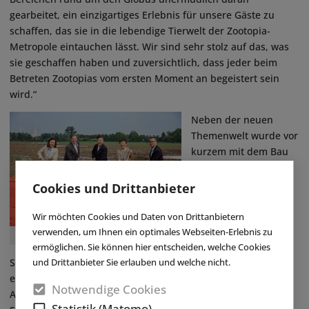
gearbeitet, ein einzigartiges Erlebnis für unsere Gäste zu
schaffen, das sie in die lebendige Tierwelt der Zootopia-
Metropole eintauchen lässt. Wir sind sehr stolz auf das, was
sie geschaffen haben und zuversichtlich, dass jeder beim
Betreten Zootopias vom ersten Moment an begeistert sein
wird.“
Neben der neuen
Themenwelt wurde vor
kurzem mit dem Bau
des dritten
Themenhotels des
Cookies und Drittanbieter
Parks begonnen. Mit
dem neuen, 400
Wir möchten Cookies und Daten von Drittanbietern
Zimmer umfassenden
verwenden, um Ihnen ein optimales Webseiten-Erlebnis zu
© Disney
Hotel möchte das
ermöglichen. Sie können hier entscheiden, welche Cookies
und Drittanbieter Sie erlauben und welche nicht.
Shanghai Disney Resort sein Übernachtungsangebot
erweitern und so Gästen einen weiteren Grund für einen
Notwendige Cookies
Aufenthalt im Park liefern. Das neue Hotel soll am „Wishing
Statistik (Matomo)