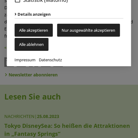
Star“-See liegen und einen besonderen Ausblick auf das
Disneyland bieten. Gestaltet werden soll es im Jugendstil mit
Details anzeigen
zahlreichen thematischen Disney-Elementen. Besucher
dürfen sich außerdem auf neue Gastronomie-, Shopping- und
Entertainment-Angebote im kommenden Hotel-Komplex
Alle akzeptieren
Nur ausgewählte akzeptieren
freuen. ■
Alle ablehnen
« Zurück
Impressum
Datenschutz
Newsletter abonnieren
Lesen Sie auch
NACHRICHTEN
|
25.08.2023
Tokyo DisneySea: So heißen die Attraktionen
in „Fantasy Springs“