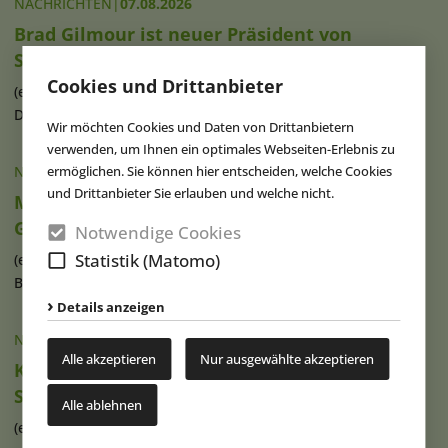
NACHRICHTEN
|
07.08.2026
Brad Gilmour ist neuer Präsident von
SeaWorld Orlando
Cookies und Drittanbieter
(eap) Brad Gilmour (Foto), seit 2023 als Präsident von
Discovery Cove und Aquatica in (...)
weiterlesen
Wir möchten Cookies und Daten von Drittanbietern
verwenden, um Ihnen ein optimales Webseiten-Erlebnis zu
ermöglichen. Sie können hier entscheiden, welche Cookies
NACHRICHTEN
|
07.08.2026
und Drittanbieter Sie erlauben und welche nicht.
Movie Park Germany begrüßt 40-millionsten
Gast
Notwendige Cookies
Statistik (Matomo)
(eap) Diesen Sommer feiert der Movie Park Germany in
Bottrop-Kirchhellen sein 30-jähriges (...)
weiterlesen
Details anzeigen
NACHRICHTEN
|
07.08.2026
Alle akzeptieren
Nur ausgewählte akzeptieren
Ketteler Hof erweitert Indoorhalle und
Spielangebot
Alle ablehnen
(eap) Im Erlebnispark Ketteler Hof in Haltern am See haben