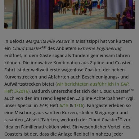
In Beloxis
Margaritaville Resort
in Mississippi hat vor kurzem
TM
ein
Cloud Coaster
des Anbieters
Extreme Engineering
eröffnet, in dem Gäste sogar als Tandem gemeinsam fahren
können. Die innovative Kombination aus Zipline und Coaster-
Fahrt ist der weltweit erste wagenlose Coaster, der neben
Kurvenstrecken und Abfahrten auch Beschleunigungs- und
Aufwärtsstrecken bietet (
wir berichteten ausführlich in
EAP
,
TM
Heft 3/2016
). Dadurch unterscheidet sich der Cloud Coaster
auch von den im Trend liegenden „Zipline-Achterbahnen“ (vgl.
unser Special in
EAP
, Heft
6/15
&
1/16
). Fahrgäste erleben so
eine Mischung aus sanften Kurven, steilen Steigungen und
TM
rasanten „Abseil-“Fahrten, wodurch der Cloud Coaster
zur
idealen Familienattraktion wird. Ein wesentlicher Vorteil des
Coasters ist der, dass die Anlage flexibel in nahezu jeder