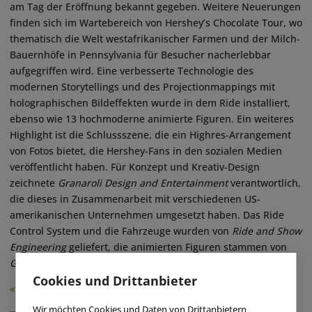
am Tag der Eröffnung bekannt gegeben. Weitere Neuerungen
finden sich im Wartebereich von Hershey’s Chocolate Tour, wo
thematisch die Welt westafrikanischer Farmen und der Milch-
Bauernhöfe in Pennsylvania für Besucher nacherlebbar
aufgegriffen wird. Eine verbesserte Technologie des
modernen Storytellings und des Projectionmappings mit
holographischen Bildeffekten wurde in dem Ride installiert,
ebenso wie 13 hochmoderne animierte Figuren. Ein weiteres
Highlight ist die Schlussszene, die ein Highres-Arrangement
von Fotos bietet, die Hershey-Fans in den sozialen Medien
veröffentlicht haben. Für Konzept und Kreativ-Design
zeichnete
Granaroli Design and Entertainment
verantwortlich,
die dieses in Zusammenarbeit mit verschiedenen US-
amerikanischen Unternehmen umgesetzt haben. Das Ride
Control System und die Fahrzeuge wurden von
Ride and Show
Engineering
geliefert, die animierten Figuren stammen von
Garner Holt Productions
.
(eap)
Cookies und Drittanbieter
« Zurück
Wir möchten Cookies und Daten von Drittanbietern