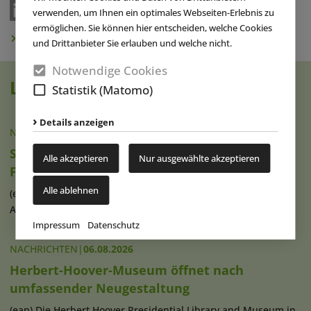
verwenden, um Ihnen ein optimales Webseiten-Erlebnis zu
ermöglichen. Sie können hier entscheiden, welche Cookies
Newsletter abonnieren
und Drittanbieter Sie erlauben und welche nicht.
Notwendige Cookies
Lesen Sie auch
Statistik (Matomo)
Details anzeigen
NACHRICHTEN
|
06.08.2026
Six Flags Great America kündigt neuen
Alle akzeptieren
Nur ausgewählte akzeptieren
Familienbereich an
Alle ablehnen
(eap) Der US-amerikanische Freizeitpark Six Flags Great
America in Illinois plant für (...)
weiterlesen
Impressum
Datenschutz
NACHRICHTEN
|
06.08.2026
Herbert-Hoover-Museum öffnet nach
umfassender Neugestaltung
(eap) Die Herbert Hoover Presidential Library and Museum in