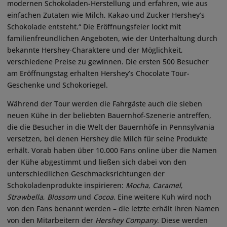
modernen Schokoladen-Herstellung und erfahren, wie aus
einfachen Zutaten wie Milch, Kakao und Zucker Hershey’s
Schokolade entsteht.“ Die Eröffnungsfeier lockt mit
familienfreundlichen Angeboten, wie der Unterhaltung durch
bekannte Hershey-Charaktere und der Möglichkeit,
verschiedene Preise zu gewinnen. Die ersten 500 Besucher
am Eröffnungstag erhalten Hershey’s Chocolate Tour-
Geschenke und Schokoriegel.
Während der Tour werden die Fahrgäste auch die sieben
neuen Kühe in der beliebten Bauernhof-Szenerie antreffen,
die die Besucher in die Welt der Bauernhöfe in Pennsylvania
versetzen, bei denen Hershey die Milch für seine Produkte
erhält. Vorab haben über 10.000 Fans online über die Namen
der Kühe abgestimmt und ließen sich dabei von den
unterschiedlichen Geschmacksrichtungen der
Schokoladenprodukte inspirieren:
Mocha
,
Caramel
,
Strawbella
,
Blossom
und
Cocoa
. Eine weitere Kuh wird noch
von den Fans benannt werden – die letzte erhält ihren Namen
von den Mitarbeitern der
Hershey Company
. Diese werden