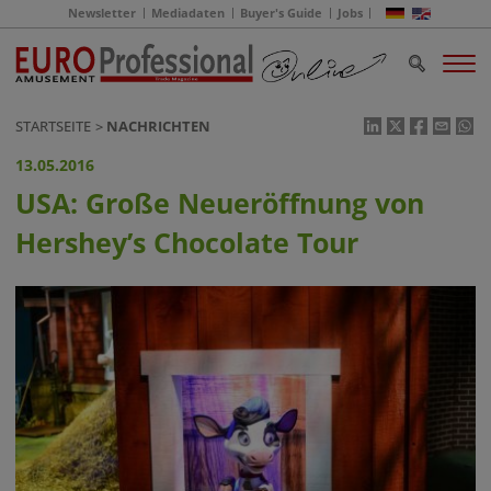
Newsletter
Mediadaten
Buyer's Guide
Jobs
STARTSEITE
NACHRICHTEN
13.05.2016
USA: Große Neueröffnung von
Hershey’s Chocolate Tour