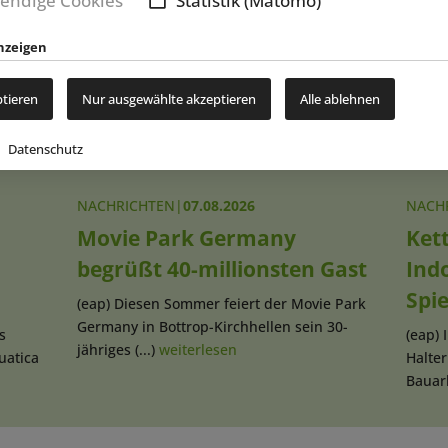
endige Cookies
Statistik (Matomo)
New
nzeigen
ptieren
Nur ausgewählte akzeptieren
Alle ablehnen
Datenschutz
NACHRICHTEN
|
07.08.2026
NACH
Movie Park Germany
Kett
begrüßt 40-millionsten Gast
Ind
Spi
(eap) Diesen Sommer feiert der Movie Park
Germany in Bottrop-Kirchhellen sein 30-
s
(eap) 
jähriges (...)
weiterlesen
uatica
Halte
Bauarb