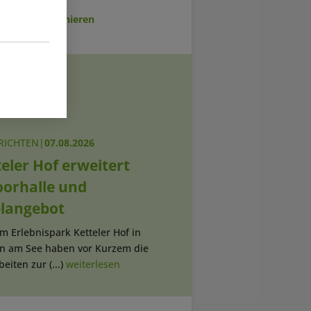
sletter abonnieren
RICHTEN
|
07.08.2026
eler Hof erweitert
oorhalle und
elangebot
Im Erlebnispark Ketteler Hof in
rn am See haben vor Kurzem die
eiten zur (...)
weiterlesen