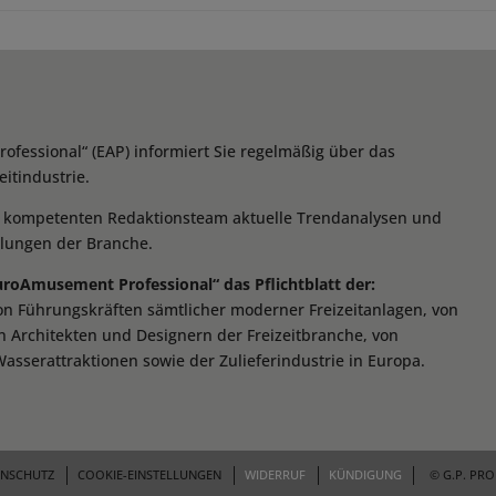
essional“ (EAP) informiert Sie regelmäßig über das
itindustrie.
m kompetenten Redaktionsteam aktuelle Trendanalysen und
klungen der Branche.
EuroAmusement Professional“ das Pflichtblatt der:
von Führungskräften sämtlicher moderner Freizeitanlagen, von
n Architekten und Designern der Freizeitbranche, von
Wasserattraktionen sowie der Zulieferindustrie in Europa.
ENSCHUTZ
COOKIE-EINSTELLUNGEN
WIDERRUF
KÜNDIGUNG
© G.P. PR