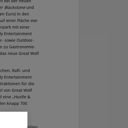
ch bei der neuen
ter
Blackstone
und
en Euro) in den
uf einer Fläche von
erpark mit einer
ly Entertainment
r- sowie Outdoor-
in zu Gastronomie-
 das neue Great Wolf
chen, Raft- und
ly Entertainment
traktionen für die
el von Great Wolf
d eine „Hustle &
den knapp 700
ndem sie einen
 Lage sein, Familien