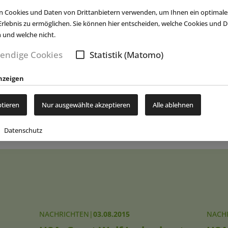
ten unser geschätztes, unverwechselbares Erlebnisangebot anzub
 Cookies und Daten von Drittanbietern verwenden, um Ihnen ein optimale
utive Officer von Great Wolf Resorts. Er ergänzte: „Dank der Unter
rlebnis zu ermöglichen. Sie können hier entscheiden, welche Cookies und Dr
t Tribal Nation
und unsere Aktionäre, Blackstone und Centerbridg
n und welche nicht.
s Resort in der Nordost-Region eröffnen zu können und damit unse
endige Cookies
Statistik (Matomo)
ono Mountains und Neuengland zu ergänzen. Wir freuen uns, mit 
artschuss für dieses Resort zu geben und zum Wachstum und Wohl
nzeigen
gen.“
(eap)
ptieren
Nur ausgewählte akzeptieren
Alle ablehnen
New
Datenschutz
NACHRICHTEN
|
03.08.2015
NACH