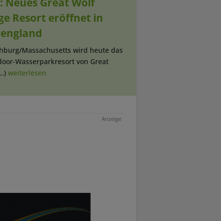
: Neues Great Wolf
e Resort eröffnet in
england
tchburg/Massachusetts wird heute das
ndoor-Wasserparkresort von Great
..)
weiterlesen
Anzeige