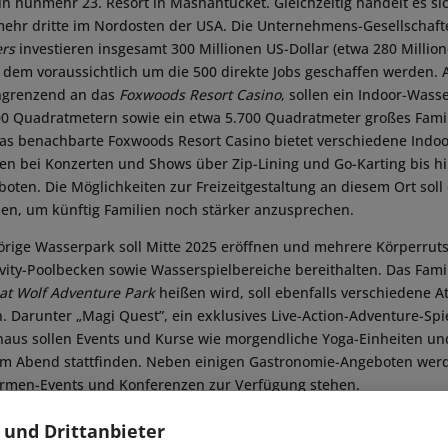
ein nunmehr 23. Resort in Mashantucket. Gleichzeitig handelt es si
ehr dritte im Nordosten der USA. Die Unternehmens-Gesellschaf
ers
investieren insgesamt 300 Millionen US-Dollar (etwa 280 Million
 dem voraussichtlich um die 500 direkte Jobs geschaffen werden. A
angrenzend an das
Foxwoods Resort Casino
, sollen ein Indoor-Wass
00 Quadratmetern sowie ein etwa 5.700 Quadratmeter großes Fami
as benachbarte Foxwoods Resort Casino bietet verschiedene Indoo
n bei Konzerten und Shows über Zip-Lining und Go-Karting bis h
ten. Die Möglichkeiten zur Freizeitgestaltung an diesem Ort soll
en, um künftig Familien noch stärker anzusprechen.
rige Wasserpark soll Mitte 2025 eröffnen und mehrere Körperruts
vity-Poolbecken sowie Wasserspielbereiche bereithalten. Das Fami
at Wolf Adventure Park
heißen wird, soll ebenfalls verschiedene At
n. Darunter „Magi Quest”, ein exklusives Live-Action-Adventure-Spi
naus sollen Events und Kurse wie morgendliche Yoga-Einheiten un
am Abend stattfinden. Neben einigen Gastronomie-Angeboten wer
irmen-Events und Konferenzen zur Verfügung stehen.
ge lädt Familien ein, gemeinsam eine schöne Zeit zu verbringen, i
 und Drittanbieter
b in der Region bietet. Mit diesem neuen Resort werden wir in der