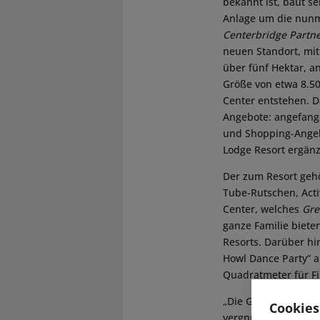
bekannt ist, baut s
Anlage um die nunm
Centerbridge Partn
neuen Standort, mit
über fünf Hektar, 
Größe von etwa 8.5
Center entstehen. D
Angebote: angefange
und Shopping-Angebo
Lodge Resort ergänz
Der zum Resort gehö
Tube-Rutschen, Acti
Center, welches
Gre
ganze Familie biete
Resorts. Darüber hi
Howl Dance Party” 
Quadratmeter für F
„Die Great Wolf Lod
Cookies
vergnüglichen Urlau