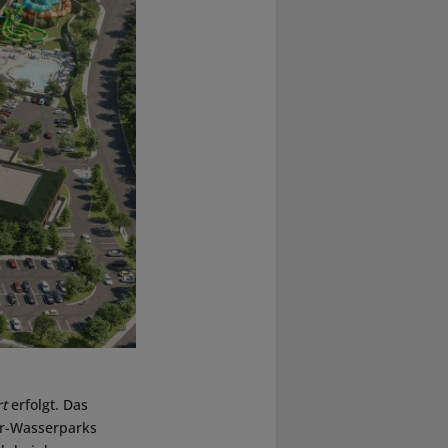
t
erfolgt. Das
or-Wasserparks