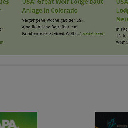
ues
USA: Great Wolf Lodge baut
USA
-
Anlage in Colorado
Lodg
Neu
Vergangene Woche gab der US-
amerikanische Betreiber von
er
In Fi
Familienresorts, Great Wolf (...)
weiterlesen
12. I
en
Wolf (.