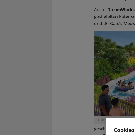
Auch „
DreamWorks’ 
gestiefelten Kater s
und „El Gato’s Meow
© 2025 Universal Studios.
geschlüpfte Dinosau
Cookies