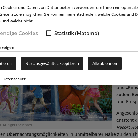
rspektive eines Pteranodons betrachten.
 Cookies und Daten von Drittanbietern verwenden, um Ihnen ein optimale
t es beim „
DreamWorks TrollsFest
“, wo Familien „Poppy“, Branch
rlebnis zu ermöglichen. Sie können hier entscheiden, welche Cookies und Dr
nem Meet & Greet treffen können. Zwei interaktive Spielbereiche bi
n und welche nicht.
nd“ und „Trolls Critter Crawl“.
endige Cookies
Statistik (Matomo)
Ein weiter
„
Nickelod
nzeigen
SquarePan
wo Kinder
ptieren
Nur ausgewählte akzeptieren
Alle ablehnen
„Patrick“ 
begegnen 
Datenschutz
warten mi
und „Pine
zudem Ber
und Entsp
Angeschlo
entsteht 
 All rights reserved.
Resort Hot
ien Übernachtungsmöglichkeiten in unmittelbarer Nähe zu den T