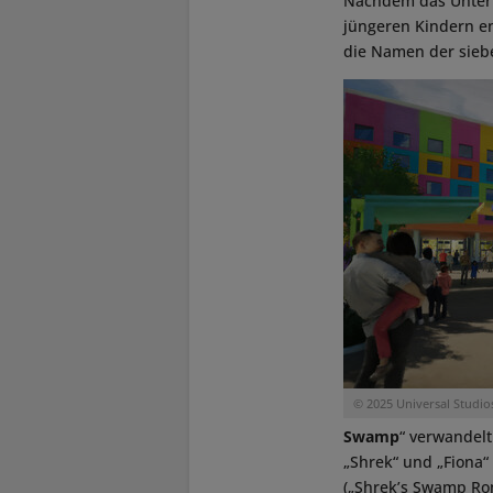
Nachdem das Unterne
jüngeren Kindern en
die Namen der siebe
© 2025 Universal Studios.
Swamp
“ verwandelt
„Shrek“ und „Fiona“
(„Shrek’s Swamp Ro