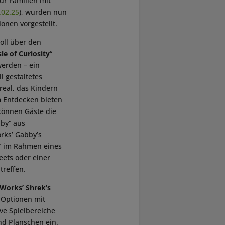
ür Familien mit
.02.25
), wurden nun
onen vorgestellt.
oll über den
sle of Curiosity
“
werden – ein
ll gestaltetes
real, das Kindern
Entdecken bieten
 können Gäste die
bby“ aus
ks’ Gabby’s
“ im Rahmen eines
eets oder einer
treffen.
orks’ Shrek’s
o-Optionen mit
ive Spielbereiche
d Planschen ein.