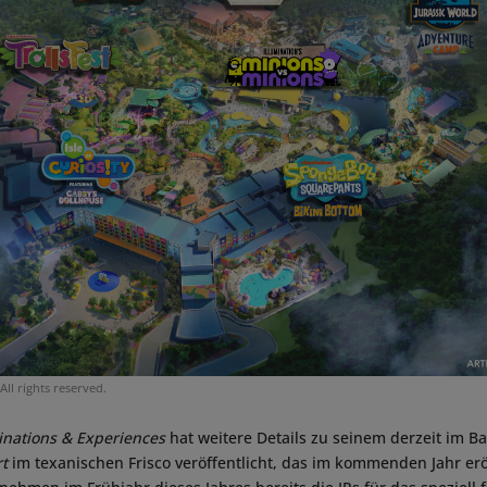
All rights reserved.
inations & Experiences
hat weitere Details zu seinem derzeit im B
rt
im texanischen Frisco veröffentlicht, das im kommenden Jahr erö