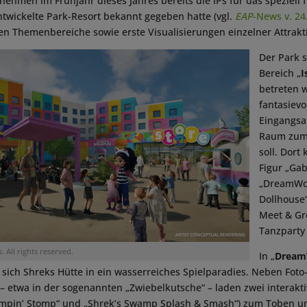
hmen im Frühjahr dieses Jahres bereits die IPs für das speziell f
twickelte Park-Resort bekannt gegeben hatte (vgl.
EAP
-News v. 24
n Themenbereiche sowie erste Visualisierungen einzelner Attrakti
Der Park s
Bereich „
I
betreten 
fantasievo
Eingangsa
Raum zum 
soll. Dort
Figur „Ga
„DreamWor
Dollhouse
Meet & Gr
Tanzparty 
 All rights reserved.
In „
DreamW
 sich Shreks Hütte in ein wasserreiches Spielparadies. Neben Fot
 – etwa in der sogenannten „Zwiebelkutsche“ – laden zwei interakt
mpin’ Stomp“ und „Shrek’s Swamp Splash & Smash“) zum Toben un