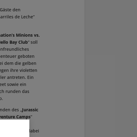
 Gäste den
arriles de Leche“
nation’s Minions vs.
ello Bay Club
“ soll
enfreundliches
benteuer geboten
ei dem die gelben
gen ihre violetten
er antreten. Ein
eet sowie ein
ich runden das
b.
nden des „
Jurassic
venture Camps
“
sucher frisch
austoben, und dabei