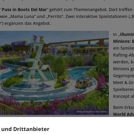
Puss in Boots Del Mar
“ gehört zum Themenangebot. Dort treffen
owie „Mama Luna“ und „Perrito“. Zwei interaktive Spielstationen („B
“) ergänzen das Angebot.
In „
Illumi
Minions: B
ein famili
Rafting-A
werden, b
Minions ge
Gegenspiel
Meet & Gr
Spielbere
Konzept a
Beim Erku
World Ad
 All rights reserved.
können Be
rierbabys treffen oder sich auf dem Spielplatz „Lookout Towers“ 
 und Drittanbieter