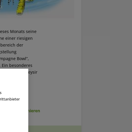
ieses Monats seine
me einer riesigen
nbereich der
gstellung
ampagne Bowl“,
. Ein besonderes
 das wie ein Geysir
etzt wird.
s
ittanbieter
sletter abonnieren