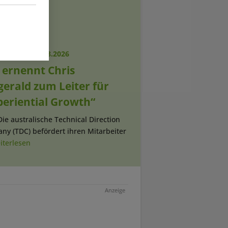
RICHTEN
|
06.08.2026
 ernennt Chris
gerald zum Leiter für
periential Growth“
Die australische Technical Direction
ny (TDC) befördert ihren Mitarbeiter
iterlesen
Anzeige