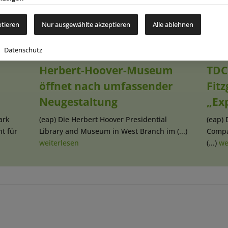
ptieren
Nur ausgewählte akzeptieren
Alle ablehnen
Datenschutz
NACHRICHTEN
|
06.08.2026
NACH
Herbert-Hoover-Museum
TDC
öffnet nach umfassender
Fitz
Neugestaltung
„Ex
ark
(eap) Die Herbert Hoover Presidential
(eap) 
nt für
Library and Museum in West Branch im (...)
Compa
weiterlesen
(...)
we