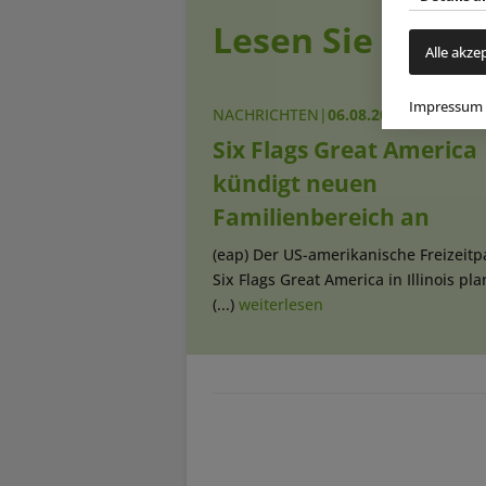
Lesen Sie auch
Alle akze
Impressum
NACHRICHTEN
|
06.08.2026
Six Flags Great America
kündigt neuen
Familienbereich an
(eap) Der US-amerikanische Freizeitp
Six Flags Great America in Illinois pla
(...)
weiterlesen