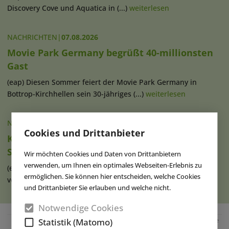
Discovery Cove und Aquatica in (...)
weiterlesen
NACHRICHTEN
|
07.08.2026
Movie Park Germany begrüßt 40-millionsten
Gast
(eap) Diesen Sommer feiert der Movie Park Germany in
Bottrop-Kirchhellen sein 30-jähriges (...)
weiterlesen
NACHRICHTEN
|
07.08.2026
Cookies und Drittanbieter
Ketteler Hof erweitert Indoorhalle und
Spielangebot
Wir möchten Cookies und Daten von Drittanbietern
verwenden, um Ihnen ein optimales Webseiten-Erlebnis zu
(eap) Im Erlebnispark Ketteler Hof in Haltern am See haben
ermöglichen. Sie können hier entscheiden, welche Cookies
vor Kurzem die Bauarbeiten zur (...)
weiterlesen
und Drittanbieter Sie erlauben und welche nicht.
Notwendige Cookies
Statistik (Matomo)
Anzeige