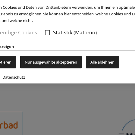
indet: der neue Balloon Tower Ride vom niederländischen Herstel
 Cookies und Daten von Drittanbietern verwenden, um Ihnen ein optimale
arbeeck verspricht eine vergnügliche Reise durch die Lüfte… Bei 
rlebnis zu ermöglichen. Sie können hier entscheiden, welche Cookies und Dr
 erleben die Gäste vier verschiedene Bewegungsabläufe: Mittels z
n und welche nicht.
bt sich das drehende sowie hoch und runter kippende Karussell u
endige Cookies
Statistik (Matomo)
tschiffe mit Ballonkörben gestalteten Gondeln in ruhigem Tempo e
anter Fahrspaß für alle Altersgruppen!
nzeigen
ptieren
Nur ausgewählte akzeptieren
Alle ablehnen
Datenschutz