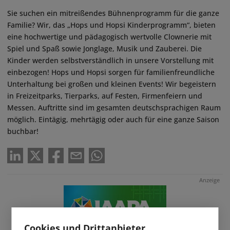
Sie suchen ein mitreißendes Bühnenprogramm für die ganze
Familie? Wir, das „Hops und Hopsi Kinderprogramm“, bieten
eine hochwertige und pädagogisch wertvolle Clownerie mit
Spiel und Spaß sowie Jonglage, Musik und Zauberei. Die
Kinder werden selbstverständlich in unsere Vorstellung mit
einbezogen! Hops und Hopsi sorgen für familienfreundliche
Unterhaltung bei großen und kleinen Events! Wir begeistern
in Freizeitparks, Tierparks, auf Festen, Firmenfeiern und
Messen. Auftritte sind im gesamten deutschsprachigen Raum
möglich. Eintägig, mehrtägig oder auch für eine ganze Saison
buchbar!
Anzeige
Cookies und Drittanbieter