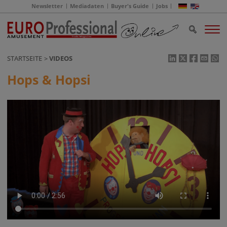
Newsletter
Mediadaten
Buyer's Guide
Jobs
STARTSEITE
VIDEOS
Hops & Hopsi