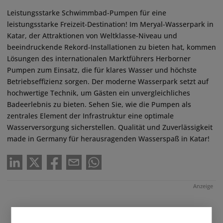
Leistungsstarke Schwimmbad-Pumpen für eine
leistungsstarke Freizeit-Destination! Im Meryal-Wasserpark in
Katar, der Attraktionen von Weltklasse-Niveau und
beeindruckende Rekord-Installationen zu bieten hat, kommen
Lösungen des internationalen Marktführers Herborner
Pumpen zum Einsatz, die für klares Wasser und höchste
Betriebseffizienz sorgen. Der moderne Wasserpark setzt auf
hochwertige Technik, um Gästen ein unvergleichliches
Badeerlebnis zu bieten. Sehen Sie, wie die Pumpen als
zentrales Element der Infrastruktur eine optimale
Wasserversorgung sicherstellen. Qualität und Zuverlässigkeit
made in Germany für herausragenden Wasserspaß in Katar!
Anzeige