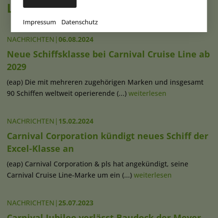
Lesen Sie auch
Impressum
Datenschutz
NACHRICHTEN
|
06.08.2024
Neue Schiffsklasse bei Carnival Cruise Line ab
2029
(eap) Die mit mehreren zugehörigen Marken und insgesamt
90 Schiffen weltweit operierende (...)
weiterlesen
NACHRICHTEN
|
15.02.2024
Carnival Corporation kündigt neues Schiff der
Excel-Klasse an
(eap) Carnival Corporation & pls hat angekündigt, seine
Carnival Cruise Line-Marke um ein (...)
weiterlesen
NACHRICHTEN
|
25.07.2023
Carnival Jubilee verlässt Baudock der Meyer