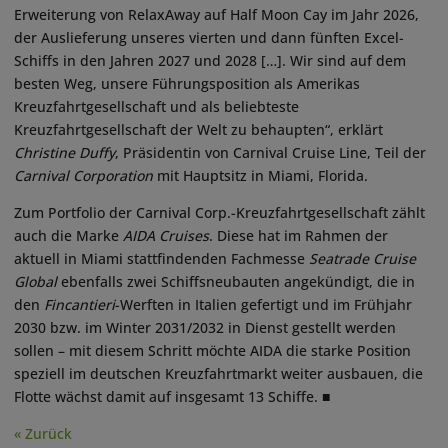
Erweiterung von RelaxAway auf Half Moon Cay im Jahr 2026,
der Auslieferung unseres vierten und dann fünften Excel-
Schiffs in den Jahren 2027 und 2028 […]. Wir sind auf dem
besten Weg, unsere Führungsposition als Amerikas
Kreuzfahrtgesellschaft und als beliebteste
Kreuzfahrtgesellschaft der Welt zu behaupten“, erklärt
Christine Duffy
, Präsidentin von Carnival Cruise Line, Teil der
Carnival Corporation
mit Hauptsitz in Miami, Florida.
Zum Portfolio der Carnival Corp.-Kreuzfahrtgesellschaft zählt
auch die Marke
AIDA Cruises
. Diese hat im Rahmen der
aktuell in Miami stattfindenden Fachmesse
Seatrade Cruise
Global
ebenfalls zwei Schiffsneubauten angekündigt, die in
den
Fincantieri
-Werften in Italien gefertigt und im Frühjahr
2030 bzw. im Winter 2031/2032 in Dienst gestellt werden
sollen – mit diesem Schritt möchte AIDA die starke Position
speziell im deutschen Kreuzfahrtmarkt weiter ausbauen, die
Flotte wächst damit auf insgesamt 13 Schiffe. ■
« Zurück