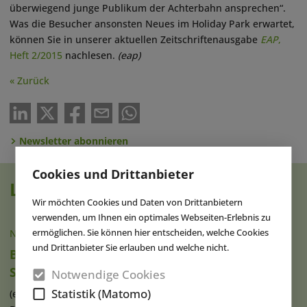
überwiegend junge Publikum der Achterbahn ansprechen“.
Was die Besucher ansonsten Neues im Holiday Park erwartet,
können Sie in unserer aktuellen Zeitschriftenausgabe
EAP
,
Heft 2/2015
nachlesen.
(eap)
« Zurück
Newsletter abonnieren
Cookies und Drittanbieter
Lesen Sie auch
Wir möchten Cookies und Daten von Drittanbietern
verwenden, um Ihnen ein optimales Webseiten-Erlebnis zu
ermöglichen. Sie können hier entscheiden, welche Cookies
NACHRICHTEN
|
07.08.2026
und Drittanbieter Sie erlauben und welche nicht.
Brad Gilmour ist neuer Präsident von
SeaWorld Orlando
Notwendige Cookies
Statistik (Matomo)
(eap) Brad Gilmour (Foto), seit 2023 als Präsident von