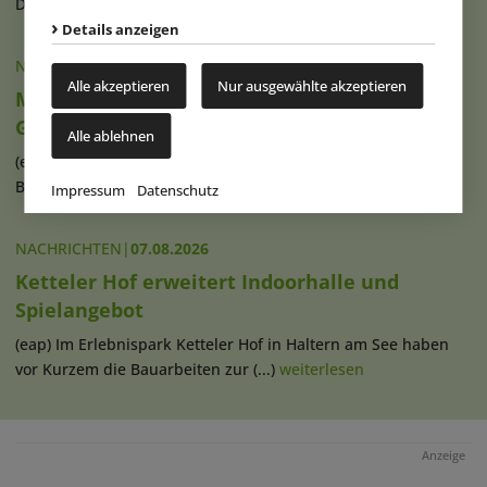
Discovery Cove und Aquatica in (...)
weiterlesen
Details anzeigen
NACHRICHTEN
|
07.08.2026
Alle akzeptieren
Nur ausgewählte akzeptieren
Movie Park Germany begrüßt 40-millionsten
Gast
Alle ablehnen
(eap) Diesen Sommer feiert der Movie Park Germany in
Bottrop-Kirchhellen sein 30-jähriges (...)
weiterlesen
Impressum
Datenschutz
NACHRICHTEN
|
07.08.2026
Ketteler Hof erweitert Indoorhalle und
Spielangebot
(eap) Im Erlebnispark Ketteler Hof in Haltern am See haben
vor Kurzem die Bauarbeiten zur (...)
weiterlesen
Anzeige