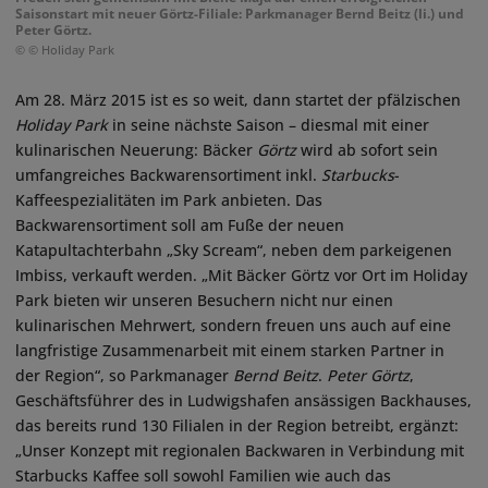
Saisonstart mit neuer Görtz-Filiale: Parkmanager Bernd Beitz (li.) und
Peter Görtz.
© © Holiday Park
Am 28. März 2015 ist es so weit, dann startet der pfälzischen
Holiday Park
in seine nächste Saison – diesmal mit einer
kulinarischen Neuerung: Bäcker
Görtz
wird ab sofort sein
umfangreiches Backwarensortiment inkl.
Starbucks
-
Kaffeespezialitäten im Park anbieten. Das
Backwarensortiment soll am Fuße der neuen
Katapultachterbahn „Sky Scream“, neben dem parkeigenen
Imbiss, verkauft werden. „Mit Bäcker Görtz vor Ort im Holiday
Park bieten wir unseren Besuchern nicht nur einen
kulinarischen Mehrwert, sondern freuen uns auch auf eine
langfristige Zusammenarbeit mit einem starken Partner in
der Region“, so Parkmanager
Bernd Beitz
.
Peter Görtz
,
Geschäftsführer des in Ludwigshafen ansässigen Backhauses,
das bereits rund 130 Filialen in der Region betreibt, ergänzt:
„Unser Konzept mit regionalen Backwaren in Verbindung mit
Starbucks Kaffee soll sowohl Familien wie auch das