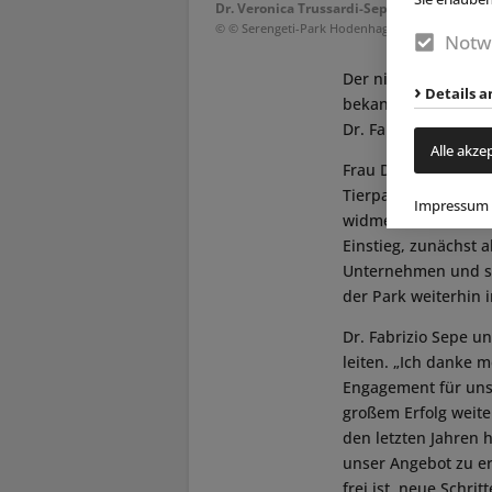
Dr. Veronica Trussardi-Sepe & Dr. Fabrizio
© © Serengeti-Park Hodenhagen
Notw
Der niedersächsisc
Details a
bekanntgegeben: Na
Dr. Fabrizio Sepe se
Alle akze
Frau Dr. Trussardi-
Tierpark in der Heid
Impressum
widmen: „Ich habe 
Einstieg, zunächst 
Unternehmen und sei
der Park weiterhin i
Dr. Fabrizio Sepe u
leiten. „Ich danke 
Engagement für uns
großem Erfolg weiter
den letzten Jahren 
unser Angebot zu er
frei ist, neue Schri