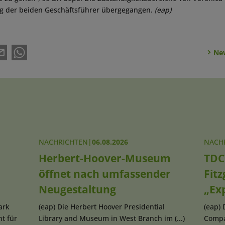
ng der beiden Geschäftsführer übergegangen.
(eap)
New
NACHRICHTEN
|
06.08.2026
NACH
Herbert-Hoover-Museum
TDC
öffnet nach umfassender
Fitz
Neugestaltung
„Ex
ark
(eap) Die Herbert Hoover Presidential
(eap) 
nt für
Library and Museum in West Branch im (...)
Compa