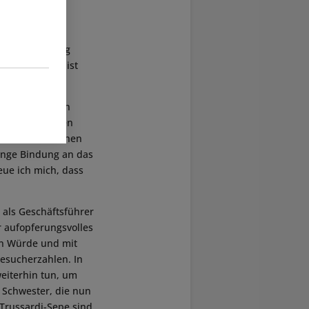
eschäftsleitung
Trussardi-Sepe
ist
zeitparks.
m Jahr 1974 den
tig neuen Zielen
rch meinen frühen
 enge Bindung an das
eue ich mich, dass
 als Geschäftsführer
r aufopferungsvolles
in Würde und mit
Besucherzahlen. In
weiterhin tun, um
 Schwester, die nun
 Trussardi-Sepe sind