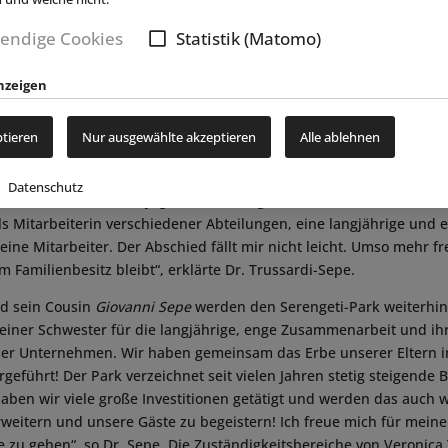
 Sepe
endige Cookies
Statistik (Matomo)
he
Serengeti-Park Hodenhagen
hat kürzlich einen Wechsel in der G
nzeigen
ch Übernahme der Firmenanteile seiner Schwester
Dr. Veronica 
it dem 1. April 2017 alleiniger Inhaber des beliebten Tier- und Frei
ptieren
Nur ausgewählte akzeptieren
Alle ablehnen
Sepe, die Tochter des Gründerehepaares
Paolo
und
Lia Sepe
, das i
e eröffnete, hat die Geschäftsleitung verlassen und wird sich künf
Datenschutz
einen Großteil meiner Jugend im Serengeti-Park verbracht und du
als Mitarbeiterin verschiedener Abteilungen, eine langjährige und
ne Mitarbeiter. Der Abschied fällt mir nicht leicht. Umso mehr fr
m Familienbesitz bleibt“, erklärte Dr. Trussardi-Sepe.
nd sein Cousin
Giovanni Sepe
werden den Serengeti-Park weiterhin
meiner Schwester für die langjährige, enge Zusammenarbeit und ih
er Unternehmen. Wir haben gemeinsam das Erbe unserer Eltern 
geführt! Der Park verzeichnet seit vielen Jahren stetig steigende 
haben wir viele große Investitionen getätigt und werden das auch 
weitern und unsere Gäste zu begeistern! Ich freue mich für meine
tte zu gehen“, so Dr. Sepe. Die Zuständigkeitsbereiche von Veronica